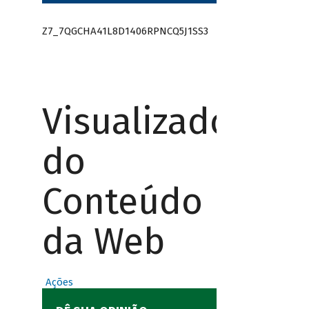
Z7_7QGCHA41L8D1406RPNCQ5J1SS3
Visualizador
do
Conteúdo
da Web
Ações