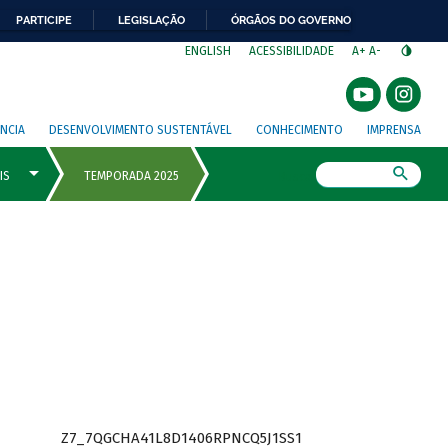
PARTICIPE
LEGISLAÇÃO
ÓRGÃOS DO GOVERNO
⁣
ENGLISH
ACESSIBILIDADE
A+
A-
NCIA
DESENVOLVIMENTO SUSTENTÁVEL
CONHECIMENTO
IMPRENSA
Busca
Z7_7QGCHA41L8D1406RPNCQ5J1SS1