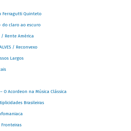
Ferragutti Quinteto
- do claro ao escuro
/ Rente América
LVES / Reconvexo
sos Largos
ais
 O Acordeon na Música Clássica
licidades Brasileiras
nfomaniaca
Fronteiras