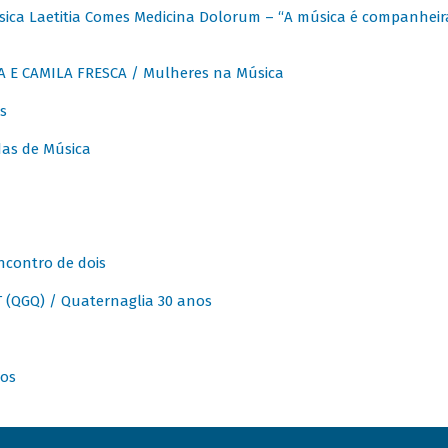
ica Laetitia Comes Medicina Dolorum – “A música é companheir
A E CAMILA FRESCA / Mulheres na Música
s
as de Música
ncontro de dois
(QGQ) / Quaternaglia 30 anos
nos