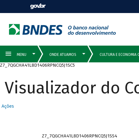
Z7_7QGCHA41L8D1406RPNCQ5J1SC5
Visualizador do 
Ações
Z7_7QGCHA41L8D1406RPNCQ5J1SS4