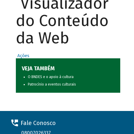
Visualizador
do Conteúdo
da Web
Ações
VEJA TAMBÉM
O BNDES e o apoio à cultura
Patrocínio a eventos culturais
Fale Conosco
08007026337