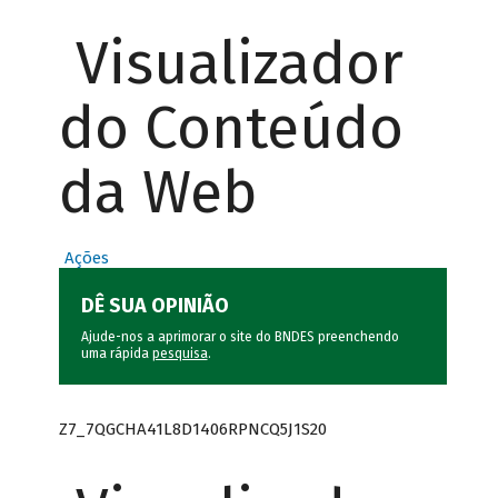
Visualizador
do Conteúdo
da Web
Ações
DÊ SUA OPINIÃO
Ajude-nos a aprimorar o site do BNDES preenchendo
uma rápida
pesquisa
.
Z7_7QGCHA41L8D1406RPNCQ5J1S20