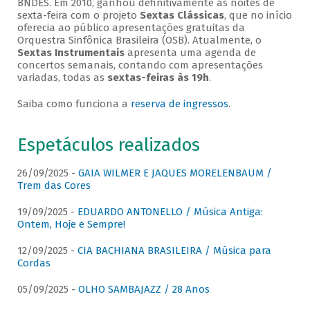
BNDES. Em 2010, ganhou definitivamente as noites de
sexta-feira com o projeto
Sextas Clássicas
, que no início
oferecia ao público apresentações gratuitas da
Orquestra Sinfônica Brasileira (OSB). Atualmente, o
Sextas Instrumentais
apresenta uma agenda de
concertos semanais, contando com apresentações
variadas, todas as
sextas-feiras às 19h
.
Saiba como funciona a
reserva de ingressos
.
Espetáculos realizados
26/09/2025 -
GAIA WILMER E JAQUES MORELENBAUM /
Trem das Cores
19/09/2025 -
EDUARDO ANTONELLO / Música Antiga:
Ontem, Hoje e Sempre!
12/09/2025 -
CIA BACHIANA BRASILEIRA / Música para
Cordas
05/09/2025 -
OLHO SAMBAJAZZ / 28 Anos