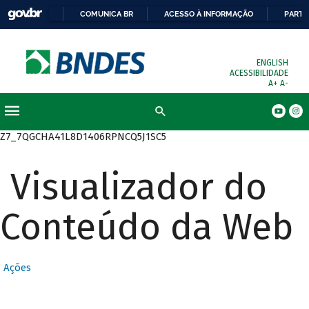
COMUNICA BR
ACESSO À INFORMAÇÃO
PARTI
ENGLISH
ACESSIBILIDADE
A+
A-
Busca
Z7_7QGCHA41L8D1406RPNCQ5J1SC5
Visualizador do
Conteúdo da Web
Ações