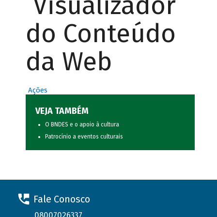
Visualizador
do Conteúdo
da Web
Ações
VEJA TAMBÉM
O BNDES e o apoio à cultura
Patrocínio a eventos culturais
Fale Conosco
08007026337