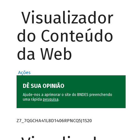
Visualizador
do Conteúdo
da Web
Ações
DÊ SUA OPINIÃO
Ajude-nos a aprimorar o site do BNDES preenchendo
uma rápida
pesquisa
.
Z7_7QGCHA41L8D1406RPNCQ5J1S20