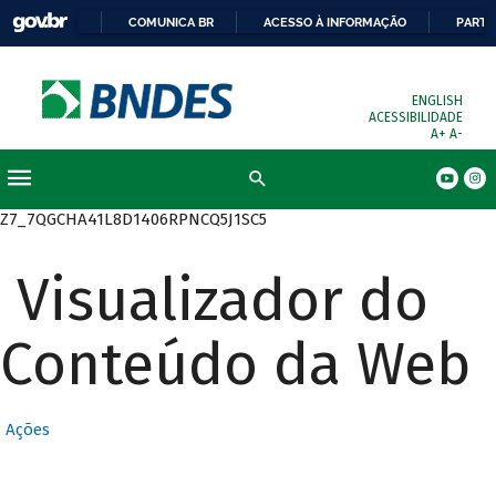
COMUNICA BR
ACESSO À INFORMAÇÃO
PARTI
ENGLISH
ACESSIBILIDADE
A+
A-
Busca
Z7_7QGCHA41L8D1406RPNCQ5J1SC5
Visualizador do
Conteúdo da Web
Ações