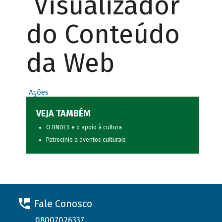
Visualizador
do Conteúdo
da Web
Ações
VEJA TAMBÉM
O BNDES e o apoio à cultura
Patrocínio a eventos culturais
Fale Conosco
08007026337