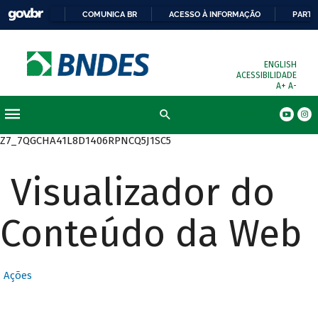
COMUNICA BR
ACESSO À INFORMAÇÃO
PARTI
ENGLISH
ACESSIBILIDADE
A+
A-
Busca
Z7_7QGCHA41L8D1406RPNCQ5J1SC5
Visualizador do
Conteúdo da Web
Ações