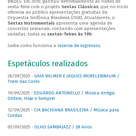
BNDES. Em 2010, ganhou definitivamente as noites de
sexta-feira com o projeto
Sextas Clássicas
, que no início
oferecia ao público apresentações gratuitas da
Orquestra Sinfônica Brasileira (OSB). Atualmente, o
Sextas Instrumentais
apresenta uma agenda de
concertos semanais, contando com apresentações
variadas, todas as
sextas-feiras às 19h
.
Saiba como funciona a
reserva de ingressos
.
Espetáculos realizados
26/09/2025 -
GAIA WILMER E JAQUES MORELENBAUM /
Trem das Cores
19/09/2025 -
EDUARDO ANTONELLO / Música Antiga:
Ontem, Hoje e Sempre!
12/09/2025 -
CIA BACHIANA BRASILEIRA / Música para
Cordas
05/09/2025 -
OLHO SAMBAJAZZ / 28 Anos