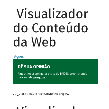
Visualizador
do Conteúdo
da Web
Ações
DÊ SUA OPINIÃO
Ajude-nos a aprimorar o site do BNDES preenchendo
uma rápida
pesquisa
.
Z7_7QGCHA41L8D1406RPNCQ5J1S20