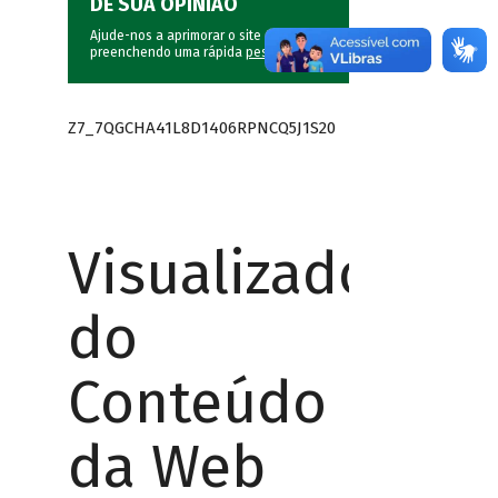
DÊ SUA OPINIÃO
Ajude-nos a aprimorar o site do BNDES
preenchendo uma rápida
pesquisa
.
Z7_7QGCHA41L8D1406RPNCQ5J1S20
Visualizador
do
Conteúdo
da Web