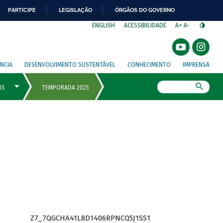
PARTICIPE
LEGISLAÇÃO
ÓRGÃOS DO GOVERNO
⁣
ENGLISH
ACESSIBILIDADE
A+
A-
NCIA
DESENVOLVIMENTO SUSTENTÁVEL
CONHECIMENTO
IMPRENSA
Busca
Z7_7QGCHA41L8D1406RPNCQ5J1SS1