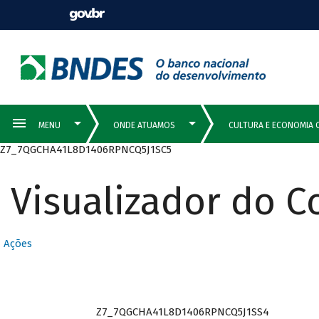
Z7_7QGCHA41L8D1406RPNCQ5J1SC5
Visualizador do 
Ações
Z7_7QGCHA41L8D1406RPNCQ5J1SS4