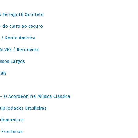
Ferragutti Quinteto
- do claro ao escuro
/ Rente América
LVES / Reconvexo
sos Largos
ais
 O Acordeon na Música Clássica
licidades Brasileiras
nfomaniaca
Fronteiras