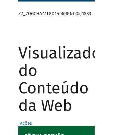
Z7_7QGCHA41L8D1406RPNCQ5J1SS3
Visualizador
do
Conteúdo
da Web
Ações