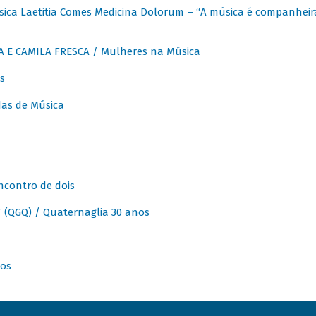
ica Laetitia Comes Medicina Dolorum – “A música é companheir
A E CAMILA FRESCA / Mulheres na Música
s
as de Música
ncontro de dois
(QGQ) / Quaternaglia 30 anos
nos