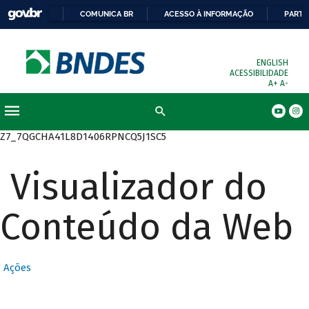
COMUNICA BR
ACESSO À INFORMAÇÃO
PARTI
ENGLISH
ACESSIBILIDADE
A+
A-
Busca
Z7_7QGCHA41L8D1406RPNCQ5J1SC5
Visualizador do
Conteúdo da Web
Ações