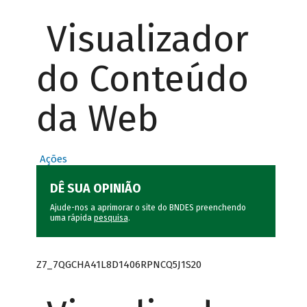
Visualizador
do Conteúdo
da Web
Ações
DÊ SUA OPINIÃO
Ajude-nos a aprimorar o site do BNDES preenchendo
uma rápida
pesquisa
.
Z7_7QGCHA41L8D1406RPNCQ5J1S20