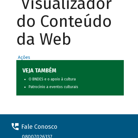
Visualizador
do Conteúdo
da Web
Ações
VEJA TAMBÉM
O BNDES e o apoio à cultura
Patrocínio a eventos culturais
Fale Conosco
08007026337