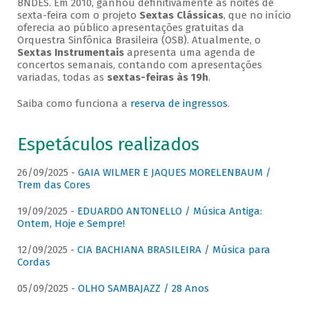
BNDES. Em 2010, ganhou definitivamente as noites de
sexta-feira com o projeto
Sextas Clássicas
, que no início
oferecia ao público apresentações gratuitas da
Orquestra Sinfônica Brasileira (OSB). Atualmente, o
Sextas Instrumentais
apresenta uma agenda de
concertos semanais, contando com apresentações
variadas, todas as
sextas-feiras às 19h
.
Saiba como funciona a
reserva de ingressos
.
Espetáculos realizados
26/09/2025 -
GAIA WILMER E JAQUES MORELENBAUM /
Trem das Cores
19/09/2025 -
EDUARDO ANTONELLO / Música Antiga:
Ontem, Hoje e Sempre!
12/09/2025 -
CIA BACHIANA BRASILEIRA / Música para
Cordas
05/09/2025 -
OLHO SAMBAJAZZ / 28 Anos