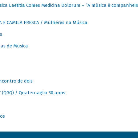
ica Laetitia Comes Medicina Dolorum – “A música é companheir
A E CAMILA FRESCA / Mulheres na Música
s
as de Música
ncontro de dois
(QGQ) / Quaternaglia 30 anos
nos