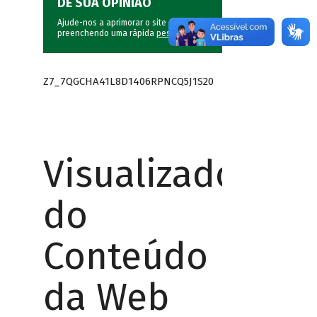
DÊ SUA OPINIÃO
Ajude-nos a aprimorar o site do BNDES
preenchendo uma rápida
pesquisa
.
Z7_7QGCHA41L8D1406RPNCQ5J1S20
Visualizador
do
Conteúdo
da Web