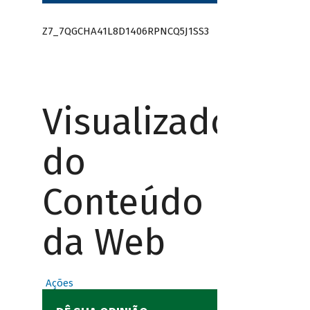
Z7_7QGCHA41L8D1406RPNCQ5J1SS3
Visualizador
do
Conteúdo
da Web
Ações