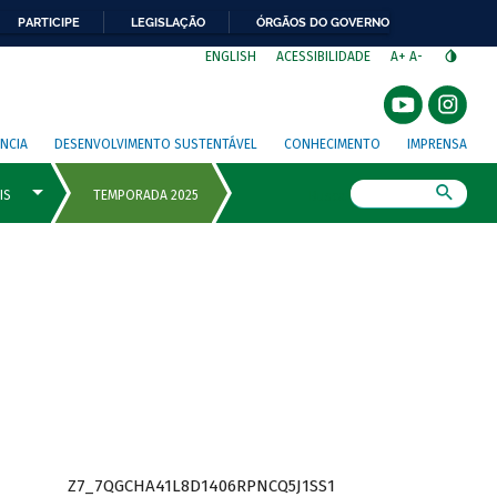
PARTICIPE
LEGISLAÇÃO
ÓRGÃOS DO GOVERNO
⁣
ENGLISH
ACESSIBILIDADE
A+
A-
NCIA
DESENVOLVIMENTO SUSTENTÁVEL
CONHECIMENTO
IMPRENSA
Busca
Z7_7QGCHA41L8D1406RPNCQ5J1SS1