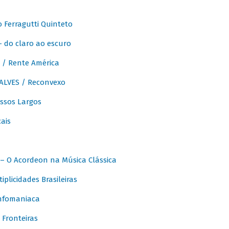
Ferragutti Quinteto
- do claro ao escuro
/ Rente América
LVES / Reconvexo
sos Largos
ais
 O Acordeon na Música Clássica
licidades Brasileiras
nfomaniaca
Fronteiras