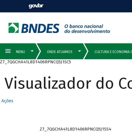
Z7_7QGCHA41L8D1406RPNCQ5J1SC5
Visualizador do 
Ações
Z7_7QGCHA41L8D1406RPNCQ5J1SS4