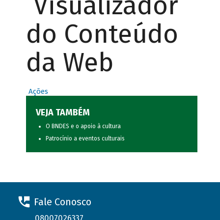
Visualizador
do Conteúdo
da Web
Ações
VEJA TAMBÉM
O BNDES e o apoio à cultura
Patrocínio a eventos culturais
Fale Conosco
08007026337