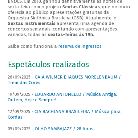
BNDES. Em 2010, ganhou definitivamente as noites de
sexta-feira com o projeto
Sextas Clássicas
, que no início
oferecia ao público apresentações gratuitas da
Orquestra Sinfônica Brasileira (OSB). Atualmente, o
Sextas Instrumentais
apresenta uma agenda de
concertos semanais, contando com apresentações
variadas, todas as
sextas-feiras às 19h
.
Saiba como funciona a
reserva de ingressos
.
Espetáculos realizados
26/09/2025 -
GAIA WILMER E JAQUES MORELENBAUM /
Trem das Cores
19/09/2025 -
EDUARDO ANTONELLO / Música Antiga:
Ontem, Hoje e Sempre!
12/09/2025 -
CIA BACHIANA BRASILEIRA / Música para
Cordas
05/09/2025 -
OLHO SAMBAJAZZ / 28 Anos