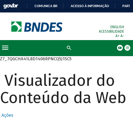
COMUNICA BR
ACESSO À INFORMAÇÃO
PARTI
ENGLISH
ACESSIBILIDADE
A+
A-
Busca
Z7_7QGCHA41L8D1406RPNCQ5J1SC5
Visualizador do
Conteúdo da Web
Ações