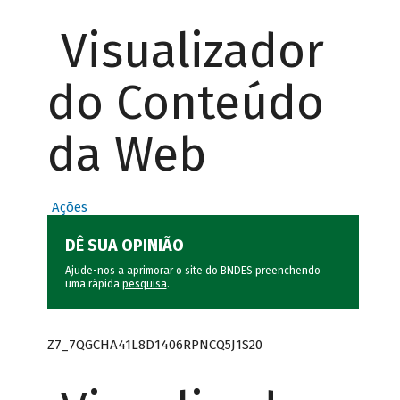
Visualizador
do Conteúdo
da Web
Ações
DÊ SUA OPINIÃO
Ajude-nos a aprimorar o site do BNDES preenchendo
uma rápida
pesquisa
.
Z7_7QGCHA41L8D1406RPNCQ5J1S20