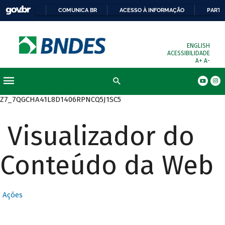
COMUNICA BR
ACESSO À INFORMAÇÃO
PARTI
ENGLISH
ACESSIBILIDADE
A+
A-
Busca
Z7_7QGCHA41L8D1406RPNCQ5J1SC5
Visualizador do
Conteúdo da Web
Ações