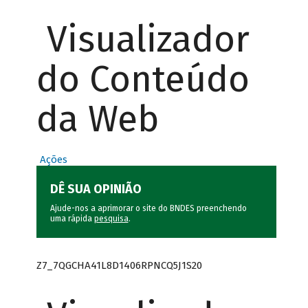
Visualizador
do Conteúdo
da Web
Ações
DÊ SUA OPINIÃO
Ajude-nos a aprimorar o site do BNDES preenchendo
uma rápida
pesquisa
.
Z7_7QGCHA41L8D1406RPNCQ5J1S20