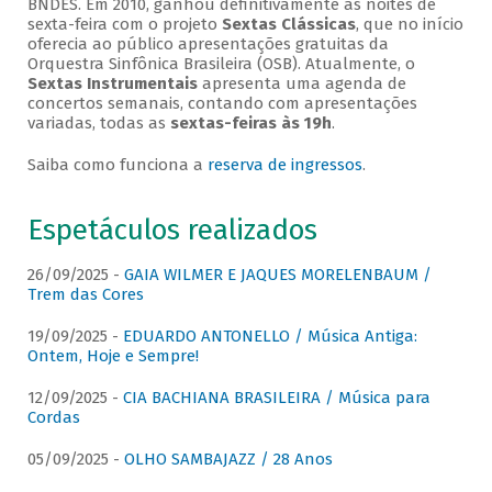
BNDES. Em 2010, ganhou definitivamente as noites de
sexta-feira com o projeto
Sextas Clássicas
, que no início
oferecia ao público apresentações gratuitas da
Orquestra Sinfônica Brasileira (OSB). Atualmente, o
Sextas Instrumentais
apresenta uma agenda de
concertos semanais, contando com apresentações
variadas, todas as
sextas-feiras às 19h
.
Saiba como funciona a
reserva de ingressos
.
Espetáculos realizados
26/09/2025 -
GAIA WILMER E JAQUES MORELENBAUM /
Trem das Cores
19/09/2025 -
EDUARDO ANTONELLO / Música Antiga:
Ontem, Hoje e Sempre!
12/09/2025 -
CIA BACHIANA BRASILEIRA / Música para
Cordas
05/09/2025 -
OLHO SAMBAJAZZ / 28 Anos