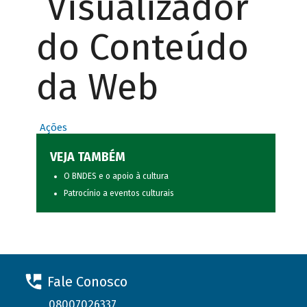
Visualizador
do Conteúdo
da Web
Ações
VEJA TAMBÉM
O BNDES e o apoio à cultura
Patrocínio a eventos culturais
Fale Conosco
08007026337