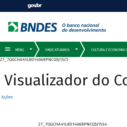
Z7_7QGCHA41L8D1406RPNCQ5J1SC5
Visualizador do 
Ações
Z7_7QGCHA41L8D1406RPNCQ5J1SS4