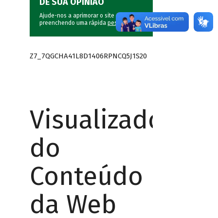
DÊ SUA OPINIÃO
Ajude-nos a aprimorar o site do BNDES
preenchendo uma rápida
pesquisa
.
Z7_7QGCHA41L8D1406RPNCQ5J1S20
Visualizador
do
Conteúdo
da Web