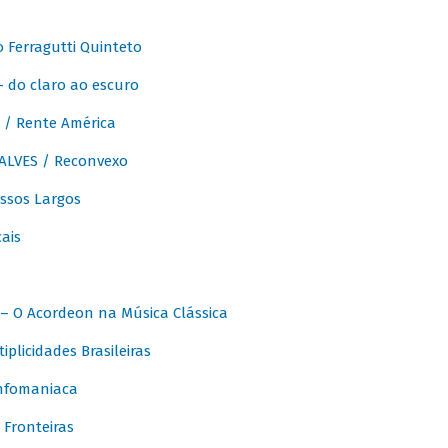
Ferragutti Quinteto
- do claro ao escuro
/ Rente América
LVES / Reconvexo
sos Largos
ais
 O Acordeon na Música Clássica
licidades Brasileiras
nfomaniaca
Fronteiras