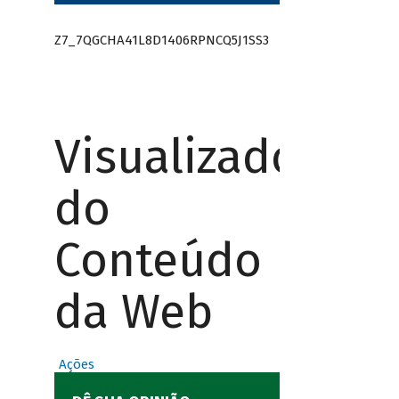
Z7_7QGCHA41L8D1406RPNCQ5J1SS3
Visualizador
do
Conteúdo
da Web
Ações