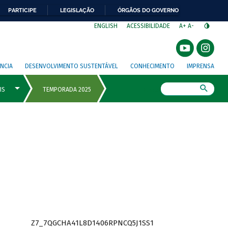
PARTICIPE
LEGISLAÇÃO
ÓRGÃOS DO GOVERNO
⁣
ENGLISH
ACESSIBILIDADE
A+
A-
NCIA
DESENVOLVIMENTO SUSTENTÁVEL
CONHECIMENTO
IMPRENSA
Busca
Z7_7QGCHA41L8D1406RPNCQ5J1SS1