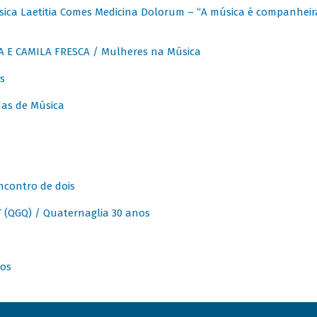
ica Laetitia Comes Medicina Dolorum – “A música é companheir
A E CAMILA FRESCA / Mulheres na Música
s
as de Música
ncontro de dois
(QGQ) / Quaternaglia 30 anos
nos