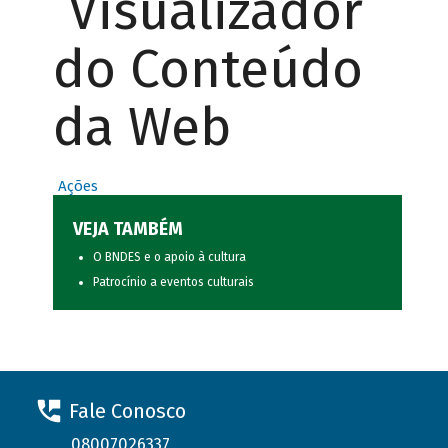
Visualizador
do Conteúdo
da Web
Ações
VEJA TAMBÉM
O BNDES e o apoio à cultura
Patrocínio a eventos culturais
Fale Conosco
08007026337