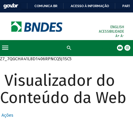
COMUNICA BR
ACESSO À INFORMAÇÃO
PARTI
ENGLISH
ACESSIBILIDADE
A+
A-
Busca
Z7_7QGCHA41L8D1406RPNCQ5J1SC5
Visualizador do
Conteúdo da Web
Ações