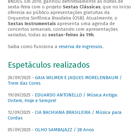
BNDES. Em 2010, ganhou definitivamente as noites de
sexta-feira com o projeto
Sextas Clássicas
, que no início
oferecia ao público apresentações gratuitas da
Orquestra Sinfônica Brasileira (OSB). Atualmente, o
Sextas Instrumentais
apresenta uma agenda de
concertos semanais, contando com apresentações
variadas, todas as
sextas-feiras às 19h
.
Saiba como funciona a
reserva de ingressos
.
Espetáculos realizados
26/09/2025 -
GAIA WILMER E JAQUES MORELENBAUM /
Trem das Cores
19/09/2025 -
EDUARDO ANTONELLO / Música Antiga:
Ontem, Hoje e Sempre!
12/09/2025 -
CIA BACHIANA BRASILEIRA / Música para
Cordas
05/09/2025 -
OLHO SAMBAJAZZ / 28 Anos