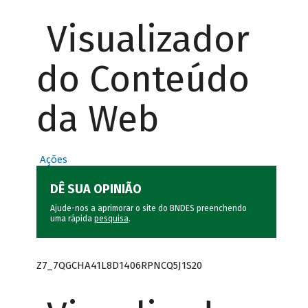
Visualizador
do Conteúdo
da Web
Ações
DÊ SUA OPINIÃO
Ajude-nos a aprimorar o site do BNDES preenchendo
uma rápida
pesquisa
.
Z7_7QGCHA41L8D1406RPNCQ5J1S20