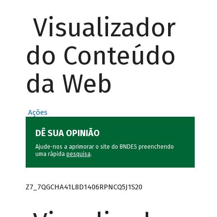
Visualizador
do Conteúdo
da Web
Ações
DÊ SUA OPINIÃO
Ajude-nos a aprimorar o site do BNDES preenchendo
uma rápida
pesquisa
.
Z7_7QGCHA41L8D1406RPNCQ5J1S20