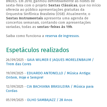
BNDES. Em 2010, ganhou definitivamente as noites de
sexta-feira com o projeto
Sextas Clássicas
, que no início
oferecia ao público apresentações gratuitas da
Orquestra Sinfônica Brasileira (OSB). Atualmente, o
Sextas Instrumentais
apresenta uma agenda de
concertos semanais, contando com apresentações
variadas, todas as
sextas-feiras às 19h
.
Saiba como funciona a
reserva de ingressos
.
Espetáculos realizados
26/09/2025 -
GAIA WILMER E JAQUES MORELENBAUM /
Trem das Cores
19/09/2025 -
EDUARDO ANTONELLO / Música Antiga:
Ontem, Hoje e Sempre!
12/09/2025 -
CIA BACHIANA BRASILEIRA / Música para
Cordas
05/09/2025 -
OLHO SAMBAJAZZ / 28 Anos