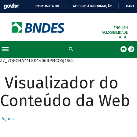
COMUNICA BR
ACESSO À INFORMAÇÃO
PARTI
ENGLISH
ACESSIBILIDADE
A+
A-
Busca
Z7_7QGCHA41L8D1406RPNCQ5J1SC5
Visualizador do
Conteúdo da Web
Ações