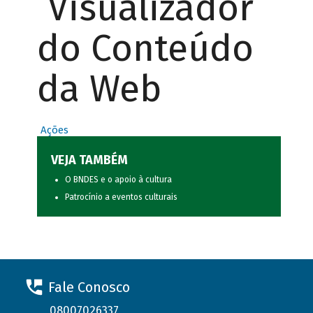
Visualizador
do Conteúdo
da Web
Ações
VEJA TAMBÉM
O BNDES e o apoio à cultura
Patrocínio a eventos culturais
Fale Conosco
08007026337