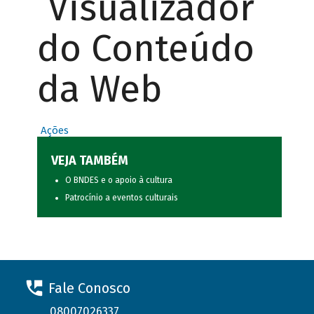
Visualizador
do Conteúdo
da Web
Ações
VEJA TAMBÉM
O BNDES e o apoio à cultura
Patrocínio a eventos culturais
Fale Conosco
08007026337