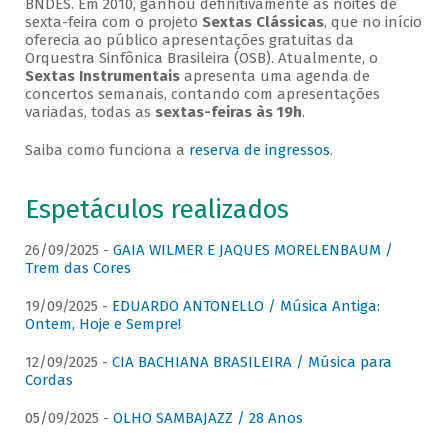
BNDES. Em 2010, ganhou definitivamente as noites de
sexta-feira com o projeto
Sextas Clássicas
, que no início
oferecia ao público apresentações gratuitas da
Orquestra Sinfônica Brasileira (OSB). Atualmente, o
Sextas Instrumentais
apresenta uma agenda de
concertos semanais, contando com apresentações
variadas, todas as
sextas-feiras às 19h
.
Saiba como funciona a
reserva de ingressos
.
Espetáculos realizados
26/09/2025 -
GAIA WILMER E JAQUES MORELENBAUM /
Trem das Cores
19/09/2025 -
EDUARDO ANTONELLO / Música Antiga:
Ontem, Hoje e Sempre!
12/09/2025 -
CIA BACHIANA BRASILEIRA / Música para
Cordas
05/09/2025 -
OLHO SAMBAJAZZ / 28 Anos