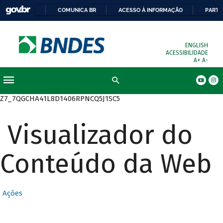
COMUNICA BR
ACESSO À INFORMAÇÃO
PARTI
ENGLISH
ACESSIBILIDADE
A+
A-
Busca
Z7_7QGCHA41L8D1406RPNCQ5J1SC5
Visualizador do
Conteúdo da Web
Ações