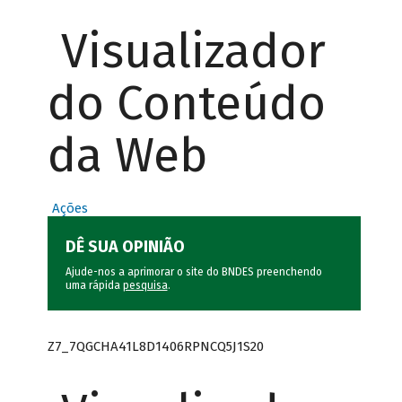
Visualizador
do Conteúdo
da Web
Ações
DÊ SUA OPINIÃO
Ajude-nos a aprimorar o site do BNDES preenchendo
uma rápida
pesquisa
.
Z7_7QGCHA41L8D1406RPNCQ5J1S20