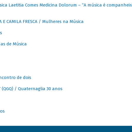
ica Laetitia Comes Medicina Dolorum – “A música é companheir
A E CAMILA FRESCA / Mulheres na Música
s
as de Música
ncontro de dois
(QGQ) / Quaternaglia 30 anos
nos