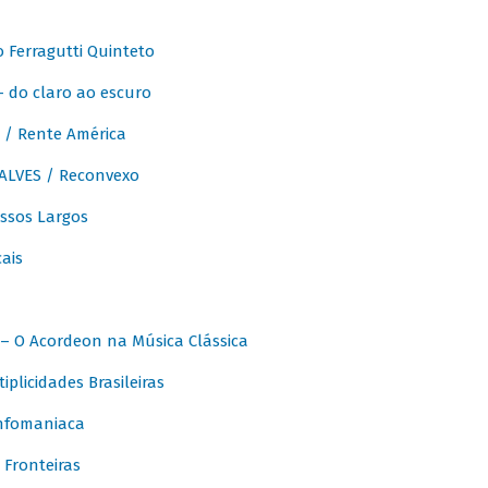
Ferragutti Quinteto
- do claro ao escuro
/ Rente América
LVES / Reconvexo
sos Largos
ais
 O Acordeon na Música Clássica
licidades Brasileiras
nfomaniaca
Fronteiras