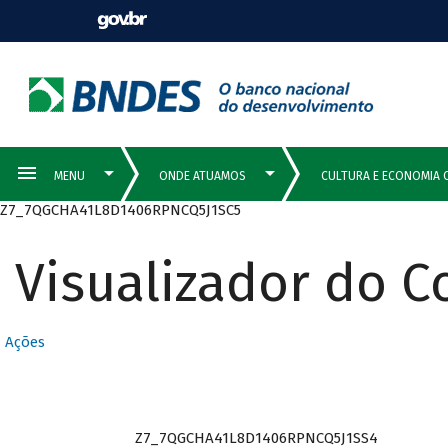
Z7_7QGCHA41L8D1406RPNCQ5J1SC5
Visualizador do 
Ações
Z7_7QGCHA41L8D1406RPNCQ5J1SS4