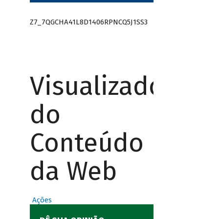
Z7_7QGCHA41L8D1406RPNCQ5J1SS3
Visualizador
do
Conteúdo
da Web
Ações