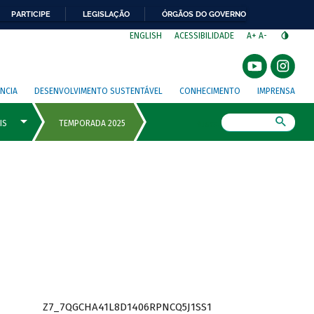
PARTICIPE
LEGISLAÇÃO
ÓRGÃOS DO GOVERNO
⁣
ENGLISH
ACESSIBILIDADE
A+
A-
NCIA
DESENVOLVIMENTO SUSTENTÁVEL
CONHECIMENTO
IMPRENSA
Busca
Z7_7QGCHA41L8D1406RPNCQ5J1SS1