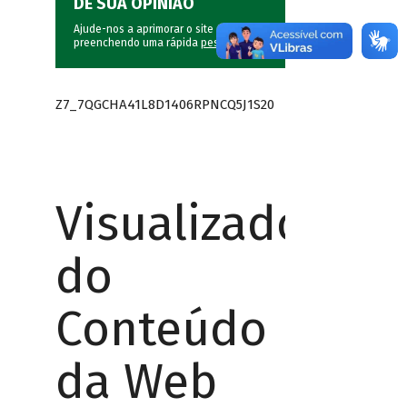
DÊ SUA OPINIÃO
Ajude-nos a aprimorar o site do BNDES
preenchendo uma rápida
pesquisa
.
Z7_7QGCHA41L8D1406RPNCQ5J1S20
Visualizador
do
Conteúdo
da Web