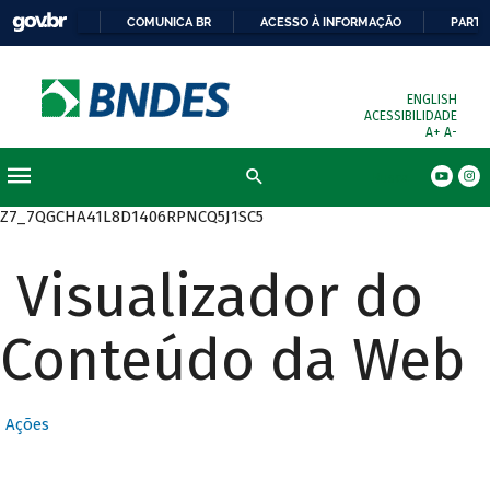
COMUNICA BR
ACESSO À INFORMAÇÃO
PARTI
ENGLISH
ACESSIBILIDADE
A+
A-
Busca
Z7_7QGCHA41L8D1406RPNCQ5J1SC5
Visualizador do
Conteúdo da Web
Ações