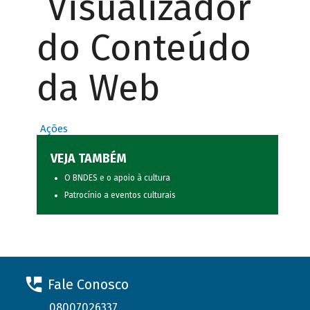
Visualizador
do Conteúdo
da Web
Ações
VEJA TAMBÉM
O BNDES e o apoio à cultura
Patrocínio a eventos culturais
Fale Conosco
08007026337