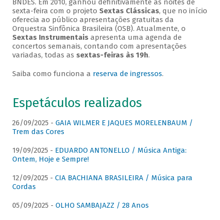
BNDES. Em 2010, ganhou definitivamente as noites de
sexta-feira com o projeto
Sextas Clássicas
, que no início
oferecia ao público apresentações gratuitas da
Orquestra Sinfônica Brasileira (OSB). Atualmente, o
Sextas Instrumentais
apresenta uma agenda de
concertos semanais, contando com apresentações
variadas, todas as
sextas-feiras às 19h
.
Saiba como funciona a
reserva de ingressos
.
Espetáculos realizados
26/09/2025 -
GAIA WILMER E JAQUES MORELENBAUM /
Trem das Cores
19/09/2025 -
EDUARDO ANTONELLO / Música Antiga:
Ontem, Hoje e Sempre!
12/09/2025 -
CIA BACHIANA BRASILEIRA / Música para
Cordas
05/09/2025 -
OLHO SAMBAJAZZ / 28 Anos