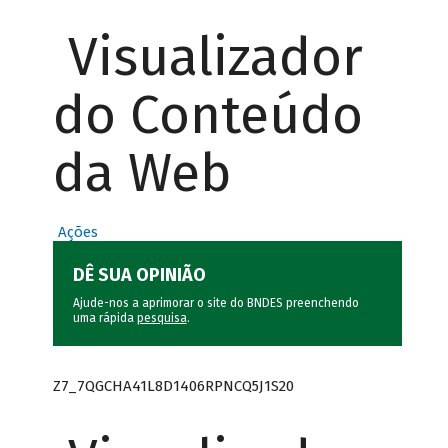
Visualizador
do Conteúdo
da Web
Ações
DÊ SUA OPINIÃO
Ajude-nos a aprimorar o site do BNDES preenchendo
uma rápida
pesquisa
.
Z7_7QGCHA41L8D1406RPNCQ5J1S20