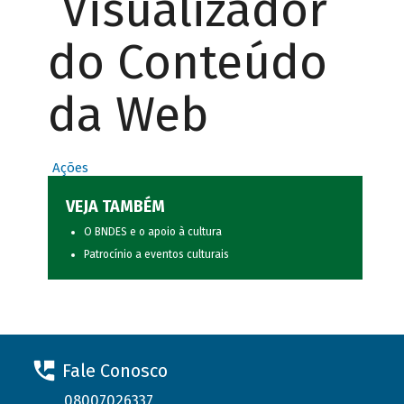
Visualizador
do Conteúdo
da Web
Ações
VEJA TAMBÉM
O BNDES e o apoio à cultura
Patrocínio a eventos culturais
Fale Conosco
08007026337