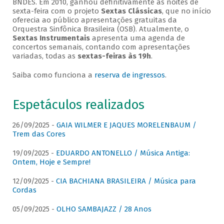
BNDES. Em 2010, ganhou definitivamente as noites de
sexta-feira com o projeto
Sextas Clássicas
, que no início
oferecia ao público apresentações gratuitas da
Orquestra Sinfônica Brasileira (OSB). Atualmente, o
Sextas Instrumentais
apresenta uma agenda de
concertos semanais, contando com apresentações
variadas, todas as
sextas-feiras às 19h
.
Saiba como funciona a
reserva de ingressos
.
Espetáculos realizados
26/09/2025 -
GAIA WILMER E JAQUES MORELENBAUM /
Trem das Cores
19/09/2025 -
EDUARDO ANTONELLO / Música Antiga:
Ontem, Hoje e Sempre!
12/09/2025 -
CIA BACHIANA BRASILEIRA / Música para
Cordas
05/09/2025 -
OLHO SAMBAJAZZ / 28 Anos