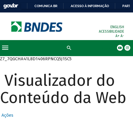
COMUNICA BR
ACESSO À INFORMAÇÃO
PARTI
ENGLISH
ACESSIBILIDADE
A+
A-
Busca
Z7_7QGCHA41L8D1406RPNCQ5J1SC5
Visualizador do
Conteúdo da Web
Ações