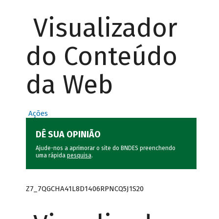
Visualizador
do Conteúdo
da Web
Ações
DÊ SUA OPINIÃO
Ajude-nos a aprimorar o site do BNDES preenchendo
uma rápida
pesquisa
.
Z7_7QGCHA41L8D1406RPNCQ5J1S20