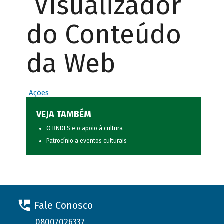
Visualizador
do Conteúdo
da Web
Ações
VEJA TAMBÉM
O BNDES e o apoio à cultura
Patrocínio a eventos culturais
Fale Conosco
08007026337