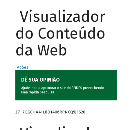
Visualizador
do Conteúdo
da Web
Ações
DÊ SUA OPINIÃO
Ajude-nos a aprimorar o site do BNDES preenchendo
uma rápida
pesquisa
.
Z7_7QGCHA41L8D1406RPNCQ5J1S20