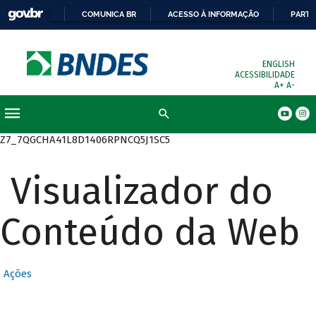
COMUNICA BR
ACESSO À INFORMAÇÃO
PARTI
ENGLISH
ACESSIBILIDADE
A+
A-
Busca
Z7_7QGCHA41L8D1406RPNCQ5J1SC5
Visualizador do
Conteúdo da Web
Ações