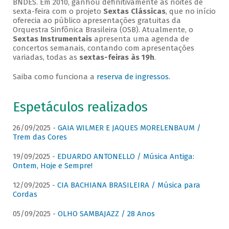
BNDES. Em 2010, ganhou definitivamente as noites de
sexta-feira com o projeto
Sextas Clássicas
, que no início
oferecia ao público apresentações gratuitas da
Orquestra Sinfônica Brasileira (OSB). Atualmente, o
Sextas Instrumentais
apresenta uma agenda de
concertos semanais, contando com apresentações
variadas, todas as
sextas-feiras às 19h
.
Saiba como funciona a
reserva de ingressos
.
Espetáculos realizados
26/09/2025 -
GAIA WILMER E JAQUES MORELENBAUM /
Trem das Cores
19/09/2025 -
EDUARDO ANTONELLO / Música Antiga:
Ontem, Hoje e Sempre!
12/09/2025 -
CIA BACHIANA BRASILEIRA / Música para
Cordas
05/09/2025 -
OLHO SAMBAJAZZ / 28 Anos