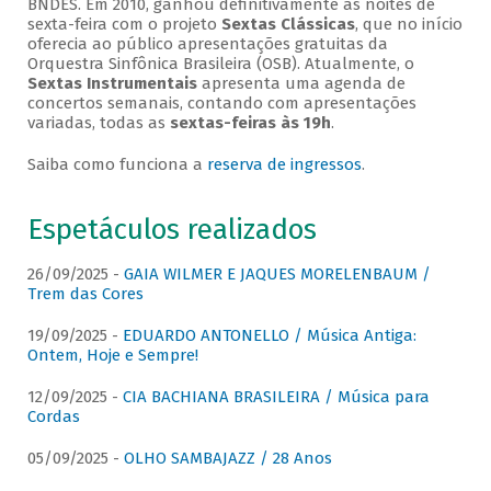
BNDES. Em 2010, ganhou definitivamente as noites de
sexta-feira com o projeto
Sextas Clássicas
, que no início
oferecia ao público apresentações gratuitas da
Orquestra Sinfônica Brasileira (OSB). Atualmente, o
Sextas Instrumentais
apresenta uma agenda de
concertos semanais, contando com apresentações
variadas, todas as
sextas-feiras às 19h
.
Saiba como funciona a
reserva de ingressos
.
Espetáculos realizados
26/09/2025 -
GAIA WILMER E JAQUES MORELENBAUM /
Trem das Cores
19/09/2025 -
EDUARDO ANTONELLO / Música Antiga:
Ontem, Hoje e Sempre!
12/09/2025 -
CIA BACHIANA BRASILEIRA / Música para
Cordas
05/09/2025 -
OLHO SAMBAJAZZ / 28 Anos