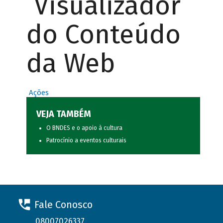
Visualizador
do Conteúdo
da Web
Ações
VEJA TAMBÉM
O BNDES e o apoio à cultura
Patrocínio a eventos culturais
Fale Conosco
08007026337