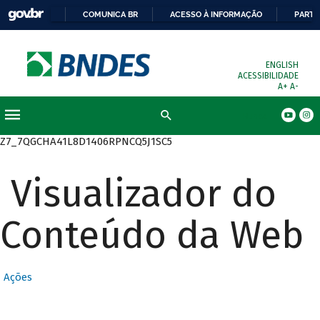
COMUNICA BR
ACESSO À INFORMAÇÃO
PARTI
ENGLISH
ACESSIBILIDADE
A+
A-
Busca
Z7_7QGCHA41L8D1406RPNCQ5J1SC5
Visualizador do
Conteúdo da Web
Ações