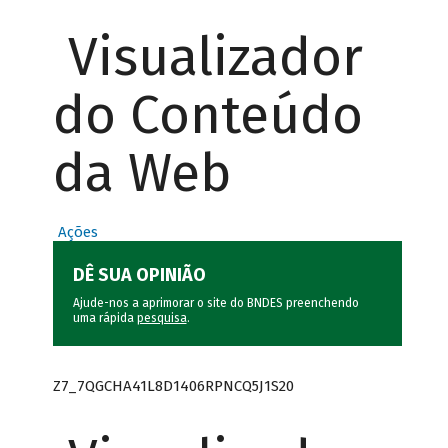
Visualizador
do Conteúdo
da Web
Ações
DÊ SUA OPINIÃO
Ajude-nos a aprimorar o site do BNDES preenchendo
uma rápida
pesquisa
.
Z7_7QGCHA41L8D1406RPNCQ5J1S20