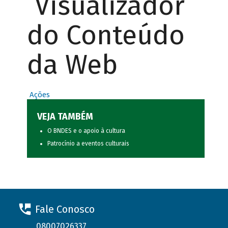
Visualizador
do Conteúdo
da Web
Ações
VEJA TAMBÉM
O BNDES e o apoio à cultura
Patrocínio a eventos culturais
Fale Conosco
08007026337