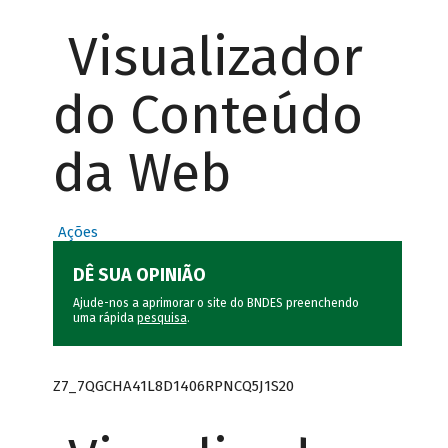
Visualizador
do Conteúdo
da Web
Ações
DÊ SUA OPINIÃO
Ajude-nos a aprimorar o site do BNDES preenchendo
uma rápida
pesquisa
.
Z7_7QGCHA41L8D1406RPNCQ5J1S20