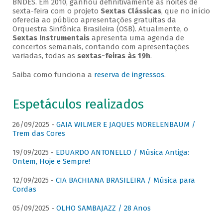
BNDES. Em 2010, ganhou definitivamente as noites de
sexta-feira com o projeto
Sextas Clássicas
, que no início
oferecia ao público apresentações gratuitas da
Orquestra Sinfônica Brasileira (OSB). Atualmente, o
Sextas Instrumentais
apresenta uma agenda de
concertos semanais, contando com apresentações
variadas, todas as
sextas-feiras às 19h
.
Saiba como funciona a
reserva de ingressos
.
Espetáculos realizados
26/09/2025 -
GAIA WILMER E JAQUES MORELENBAUM /
Trem das Cores
19/09/2025 -
EDUARDO ANTONELLO / Música Antiga:
Ontem, Hoje e Sempre!
12/09/2025 -
CIA BACHIANA BRASILEIRA / Música para
Cordas
05/09/2025 -
OLHO SAMBAJAZZ / 28 Anos