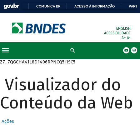
COMUNICA BR
ACESSO À INFORMAÇÃO
PARTI
ENGLISH
ACESSIBILIDADE
A+
A-
Busca
Z7_7QGCHA41L8D1406RPNCQ5J1SC5
Visualizador do
Conteúdo da Web
Ações