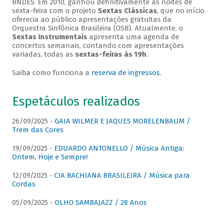
BNDES. Em 2010, ganhou definitivamente as noites de
sexta-feira com o projeto
Sextas Clássicas
, que no início
oferecia ao público apresentações gratuitas da
Orquestra Sinfônica Brasileira (OSB). Atualmente, o
Sextas Instrumentais
apresenta uma agenda de
concertos semanais, contando com apresentações
variadas, todas as
sextas-feiras às 19h
.
Saiba como funciona a
reserva de ingressos
.
Espetáculos realizados
26/09/2025 -
GAIA WILMER E JAQUES MORELENBAUM /
Trem das Cores
19/09/2025 -
EDUARDO ANTONELLO / Música Antiga:
Ontem, Hoje e Sempre!
12/09/2025 -
CIA BACHIANA BRASILEIRA / Música para
Cordas
05/09/2025 -
OLHO SAMBAJAZZ / 28 Anos