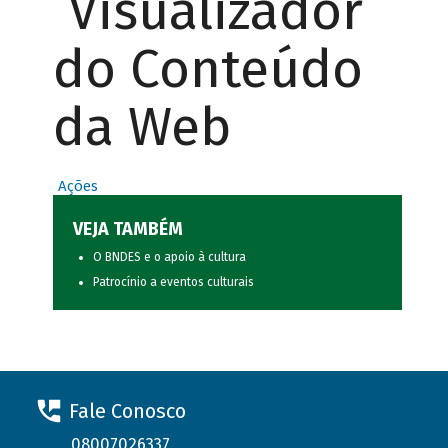
Visualizador
do Conteúdo
da Web
Ações
VEJA TAMBÉM
O BNDES e o apoio à cultura
Patrocínio a eventos culturais
Fale Conosco
08007026337