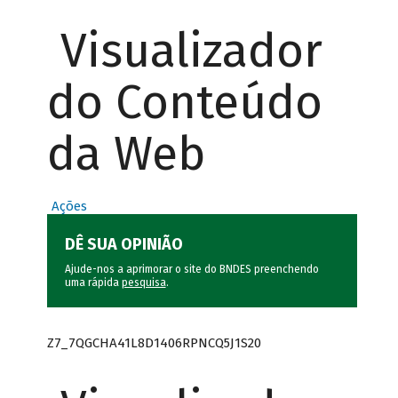
Visualizador
do Conteúdo
da Web
Ações
DÊ SUA OPINIÃO
Ajude-nos a aprimorar o site do BNDES preenchendo
uma rápida
pesquisa
.
Z7_7QGCHA41L8D1406RPNCQ5J1S20