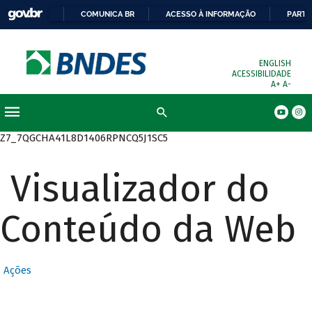
COMUNICA BR
ACESSO À INFORMAÇÃO
PARTI
ENGLISH
ACESSIBILIDADE
A+
A-
Busca
Z7_7QGCHA41L8D1406RPNCQ5J1SC5
Visualizador do
Conteúdo da Web
Ações