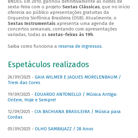
BNDES. Em 2010, ganhou definitivamente as noites de
sexta-feira com o projeto
Sextas Clássicas
, que no início
oferecia ao público apresentações gratuitas da
Orquestra Sinfônica Brasileira (OSB). Atualmente, o
Sextas Instrumentais
apresenta uma agenda de
concertos semanais, contando com apresentações
variadas, todas as
sextas-feiras às 19h
.
Saiba como funciona a
reserva de ingressos
.
Espetáculos realizados
26/09/2025 -
GAIA WILMER E JAQUES MORELENBAUM /
Trem das Cores
19/09/2025 -
EDUARDO ANTONELLO / Música Antiga:
Ontem, Hoje e Sempre!
12/09/2025 -
CIA BACHIANA BRASILEIRA / Música para
Cordas
05/09/2025 -
OLHO SAMBAJAZZ / 28 Anos