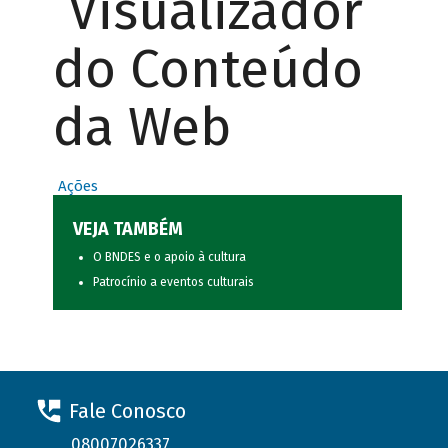
Visualizador
do Conteúdo
da Web
Ações
VEJA TAMBÉM
O BNDES e o apoio à cultura
Patrocínio a eventos culturais
Fale Conosco
08007026337