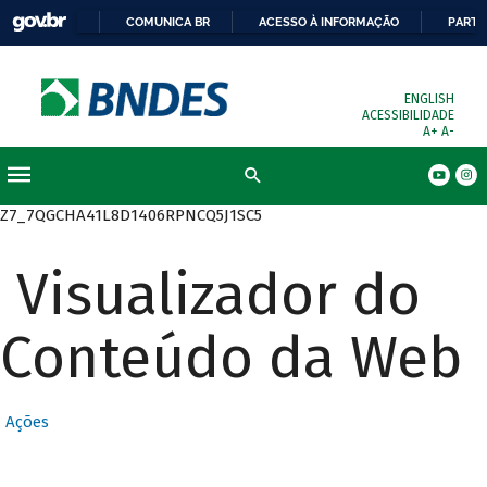
COMUNICA BR
ACESSO À INFORMAÇÃO
PARTI
ENGLISH
ACESSIBILIDADE
A+
A-
Busca
Z7_7QGCHA41L8D1406RPNCQ5J1SC5
Visualizador do
Conteúdo da Web
Ações