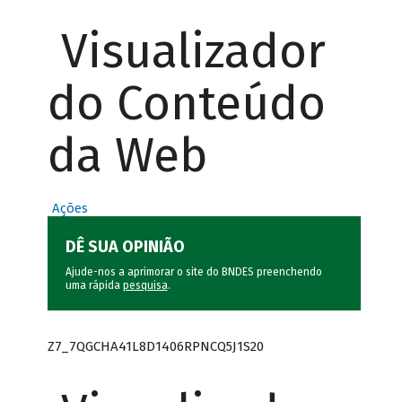
Visualizador
do Conteúdo
da Web
Ações
DÊ SUA OPINIÃO
Ajude-nos a aprimorar o site do BNDES preenchendo
uma rápida
pesquisa
.
Z7_7QGCHA41L8D1406RPNCQ5J1S20