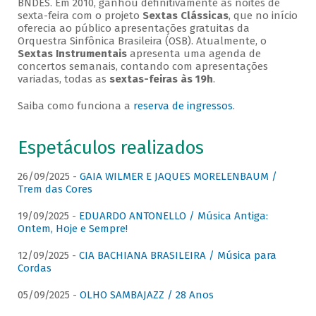
BNDES. Em 2010, ganhou definitivamente as noites de
sexta-feira com o projeto
Sextas Clássicas
, que no início
oferecia ao público apresentações gratuitas da
Orquestra Sinfônica Brasileira (OSB). Atualmente, o
Sextas Instrumentais
apresenta uma agenda de
concertos semanais, contando com apresentações
variadas, todas as
sextas-feiras às 19h
.
Saiba como funciona a
reserva de ingressos
.
Espetáculos realizados
26/09/2025 -
GAIA WILMER E JAQUES MORELENBAUM /
Trem das Cores
19/09/2025 -
EDUARDO ANTONELLO / Música Antiga:
Ontem, Hoje e Sempre!
12/09/2025 -
CIA BACHIANA BRASILEIRA / Música para
Cordas
05/09/2025 -
OLHO SAMBAJAZZ / 28 Anos