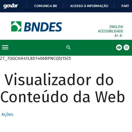
COMUNICA BR
ACESSO À INFORMAÇÃO
PARTI
ENGLISH
ACESSIBILIDADE
A+
A-
Busca
Z7_7QGCHA41L8D1406RPNCQ5J1SC5
Visualizador do
Conteúdo da Web
Ações