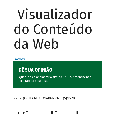
Visualizador
do Conteúdo
da Web
Ações
DÊ SUA OPINIÃO
Ajude-nos a aprimorar o site do BNDES preenchendo
uma rápida
pesquisa
.
Z7_7QGCHA41L8D1406RPNCQ5J1S20