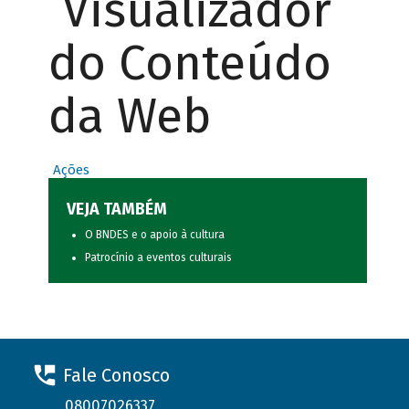
Visualizador
do Conteúdo
da Web
Ações
VEJA TAMBÉM
O BNDES e o apoio à cultura
Patrocínio a eventos culturais
Fale Conosco
08007026337