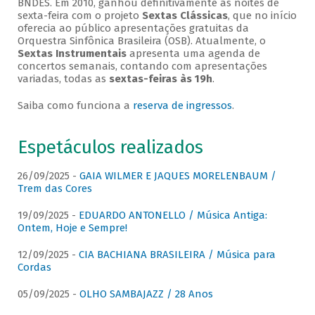
BNDES. Em 2010, ganhou definitivamente as noites de
sexta-feira com o projeto
Sextas Clássicas
, que no início
oferecia ao público apresentações gratuitas da
Orquestra Sinfônica Brasileira (OSB). Atualmente, o
Sextas Instrumentais
apresenta uma agenda de
concertos semanais, contando com apresentações
variadas, todas as
sextas-feiras às 19h
.
Saiba como funciona a
reserva de ingressos
.
Espetáculos realizados
26/09/2025 -
GAIA WILMER E JAQUES MORELENBAUM /
Trem das Cores
19/09/2025 -
EDUARDO ANTONELLO / Música Antiga:
Ontem, Hoje e Sempre!
12/09/2025 -
CIA BACHIANA BRASILEIRA / Música para
Cordas
05/09/2025 -
OLHO SAMBAJAZZ / 28 Anos