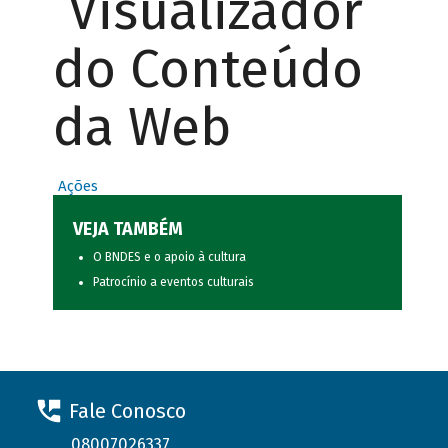
Visualizador
do Conteúdo
da Web
Ações
VEJA TAMBÉM
O BNDES e o apoio à cultura
Patrocínio a eventos culturais
Fale Conosco
08007026337