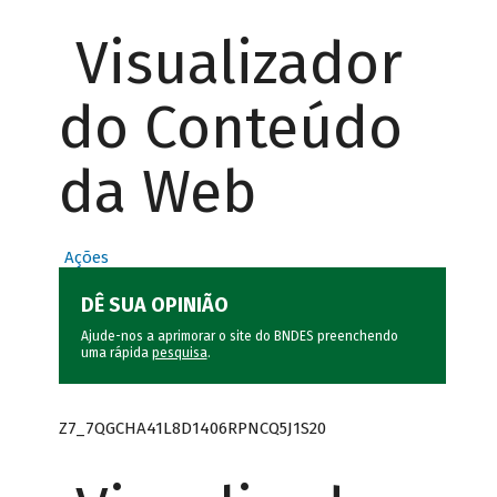
Visualizador
do Conteúdo
da Web
Ações
DÊ SUA OPINIÃO
Ajude-nos a aprimorar o site do BNDES preenchendo
uma rápida
pesquisa
.
Z7_7QGCHA41L8D1406RPNCQ5J1S20