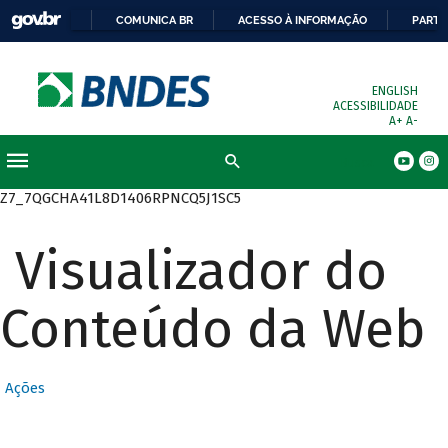
COMUNICA BR
ACESSO À INFORMAÇÃO
PARTI
ENGLISH
ACESSIBILIDADE
A+
A-
Busca
Z7_7QGCHA41L8D1406RPNCQ5J1SC5
Visualizador do
Conteúdo da Web
Ações