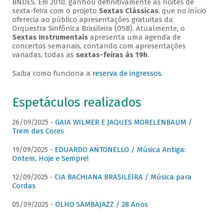
BNDES. Em 2010, ganhou definitivamente as noites de
sexta-feira com o projeto
Sextas Clássicas
, que no início
oferecia ao público apresentações gratuitas da
Orquestra Sinfônica Brasileira (OSB). Atualmente, o
Sextas Instrumentais
apresenta uma agenda de
concertos semanais, contando com apresentações
variadas, todas as
sextas-feiras às 19h
.
Saiba como funciona a
reserva de ingressos
.
Espetáculos realizados
26/09/2025 -
GAIA WILMER E JAQUES MORELENBAUM /
Trem das Cores
19/09/2025 -
EDUARDO ANTONELLO / Música Antiga:
Ontem, Hoje e Sempre!
12/09/2025 -
CIA BACHIANA BRASILEIRA / Música para
Cordas
05/09/2025 -
OLHO SAMBAJAZZ / 28 Anos