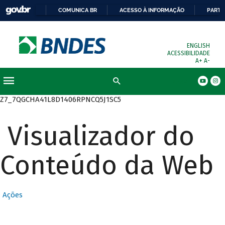
COMUNICA BR
ACESSO À INFORMAÇÃO
PARTI
ENGLISH
ACESSIBILIDADE
A+
A-
Busca
Z7_7QGCHA41L8D1406RPNCQ5J1SC5
Visualizador do
Conteúdo da Web
Ações