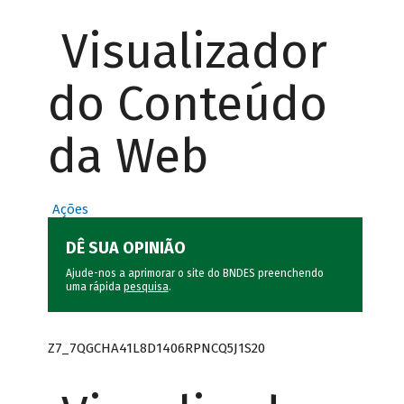
Visualizador
do Conteúdo
da Web
Ações
DÊ SUA OPINIÃO
Ajude-nos a aprimorar o site do BNDES preenchendo
uma rápida
pesquisa
.
Z7_7QGCHA41L8D1406RPNCQ5J1S20