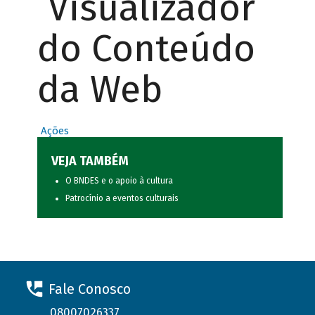
Visualizador
do Conteúdo
da Web
Ações
VEJA TAMBÉM
O BNDES e o apoio à cultura
Patrocínio a eventos culturais
Fale Conosco
08007026337