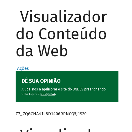
Visualizador
do Conteúdo
da Web
Ações
DÊ SUA OPINIÃO
Ajude-nos a aprimorar o site do BNDES preenchendo
uma rápida
pesquisa
.
Z7_7QGCHA41L8D1406RPNCQ5J1S20