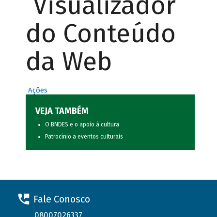
Visualizador
do Conteúdo
da Web
Ações
VEJA TAMBÉM
O BNDES e o apoio à cultura
Patrocínio a eventos culturais
Fale Conosco
08007026337