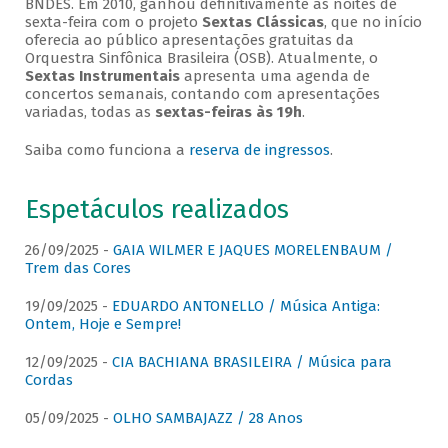
BNDES. Em 2010, ganhou definitivamente as noites de
sexta-feira com o projeto
Sextas Clássicas
, que no início
oferecia ao público apresentações gratuitas da
Orquestra Sinfônica Brasileira (OSB). Atualmente, o
Sextas Instrumentais
apresenta uma agenda de
concertos semanais, contando com apresentações
variadas, todas as
sextas-feiras às 19h
.
Saiba como funciona a
reserva de ingressos
.
Espetáculos realizados
26/09/2025 -
GAIA WILMER E JAQUES MORELENBAUM /
Trem das Cores
19/09/2025 -
EDUARDO ANTONELLO / Música Antiga:
Ontem, Hoje e Sempre!
12/09/2025 -
CIA BACHIANA BRASILEIRA / Música para
Cordas
05/09/2025 -
OLHO SAMBAJAZZ / 28 Anos