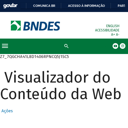
COMUNICA BR
ACESSO À INFORMAÇÃO
PARTI
ENGLISH
ACESSIBILIDADE
A+
A-
Busca
Z7_7QGCHA41L8D1406RPNCQ5J1SC5
Visualizador do
Conteúdo da Web
Ações