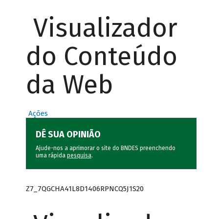
Visualizador
do Conteúdo
da Web
Ações
DÊ SUA OPINIÃO
Ajude-nos a aprimorar o site do BNDES preenchendo
uma rápida
pesquisa
.
Z7_7QGCHA41L8D1406RPNCQ5J1S20