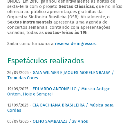
BNDES. Em 2010, ganhou definitivamente as noites de
sexta-feira com o projeto
Sextas Clássicas
, que no início
oferecia ao público apresentações gratuitas da
Orquestra Sinfônica Brasileira (OSB). Atualmente, o
Sextas Instrumentais
apresenta uma agenda de
concertos semanais, contando com apresentações
variadas, todas as
sextas-feiras às 19h
.
Saiba como funciona a
reserva de ingressos
.
Espetáculos realizados
26/09/2025 -
GAIA WILMER E JAQUES MORELENBAUM /
Trem das Cores
19/09/2025 -
EDUARDO ANTONELLO / Música Antiga:
Ontem, Hoje e Sempre!
12/09/2025 -
CIA BACHIANA BRASILEIRA / Música para
Cordas
05/09/2025 -
OLHO SAMBAJAZZ / 28 Anos