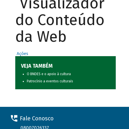
Visualizador
do Conteúdo
da Web
Ações
VEJA TAMBÉM
O BNDES e o apoio à cultura
Patrocínio a eventos culturais
Fale Conosco
08007026337