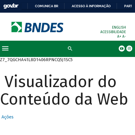
COMUNICA BR
ACESSO À INFORMAÇÃO
PARTI
ENGLISH
ACESSIBILIDADE
A+
A-
Busca
Z7_7QGCHA41L8D1406RPNCQ5J1SC5
Visualizador do
Conteúdo da Web
Ações