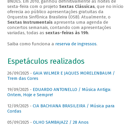
BNDES. Em 2010, ganhou definitivamente as noites de
sexta-feira com o projeto
Sextas Clássicas
, que no início
oferecia ao público apresentações gratuitas da
Orquestra Sinfônica Brasileira (OSB). Atualmente, o
Sextas Instrumentais
apresenta uma agenda de
concertos semanais, contando com apresentações
variadas, todas as
sextas-feiras às 19h
.
Saiba como funciona a
reserva de ingressos
.
Espetáculos realizados
26/09/2025 -
GAIA WILMER E JAQUES MORELENBAUM /
Trem das Cores
19/09/2025 -
EDUARDO ANTONELLO / Música Antiga:
Ontem, Hoje e Sempre!
12/09/2025 -
CIA BACHIANA BRASILEIRA / Música para
Cordas
05/09/2025 -
OLHO SAMBAJAZZ / 28 Anos