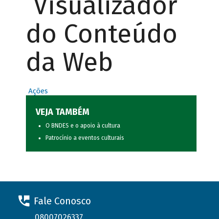
Visualizador
do Conteúdo
da Web
Ações
VEJA TAMBÉM
O BNDES e o apoio à cultura
Patrocínio a eventos culturais
Fale Conosco
08007026337