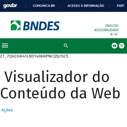
COMUNICA BR
ACESSO À INFORMAÇÃO
PARTI
ENGLISH
ACESSIBILIDADE
A+
A-
Busca
Z7_7QGCHA41L8D1406RPNCQ5J1SC5
Visualizador do
Conteúdo da Web
Ações