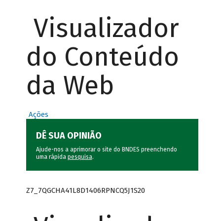
Visualizador
do Conteúdo
da Web
Ações
DÊ SUA OPINIÃO
Ajude-nos a aprimorar o site do BNDES preenchendo
uma rápida
pesquisa
.
Z7_7QGCHA41L8D1406RPNCQ5J1S20