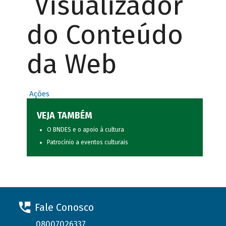
Visualizador
do Conteúdo
da Web
Ações
VEJA TAMBÉM
O BNDES e o apoio à cultura
Patrocínio a eventos culturais
Fale Conosco
08007026337