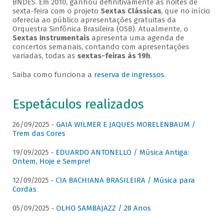
BNDES. Em 2010, ganhou definitivamente as noites de
sexta-feira com o projeto
Sextas Clássicas
, que no início
oferecia ao público apresentações gratuitas da
Orquestra Sinfônica Brasileira (OSB). Atualmente, o
Sextas Instrumentais
apresenta uma agenda de
concertos semanais, contando com apresentações
variadas, todas as
sextas-feiras às 19h
.
Saiba como funciona a
reserva de ingressos
.
Espetáculos realizados
26/09/2025 -
GAIA WILMER E JAQUES MORELENBAUM /
Trem das Cores
19/09/2025 -
EDUARDO ANTONELLO / Música Antiga:
Ontem, Hoje e Sempre!
12/09/2025 -
CIA BACHIANA BRASILEIRA / Música para
Cordas
05/09/2025 -
OLHO SAMBAJAZZ / 28 Anos