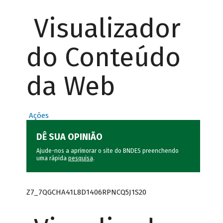
Visualizador
do Conteúdo
da Web
Ações
DÊ SUA OPINIÃO
Ajude-nos a aprimorar o site do BNDES preenchendo
uma rápida
pesquisa
.
Z7_7QGCHA41L8D1406RPNCQ5J1S20