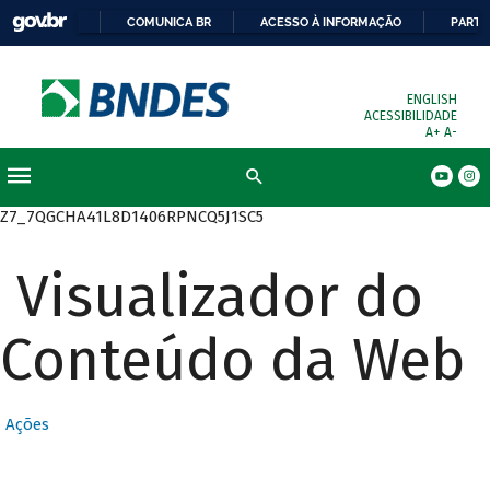
COMUNICA BR
ACESSO À INFORMAÇÃO
PARTI
ENGLISH
ACESSIBILIDADE
A+
A-
Busca
Z7_7QGCHA41L8D1406RPNCQ5J1SC5
Visualizador do
Conteúdo da Web
Ações