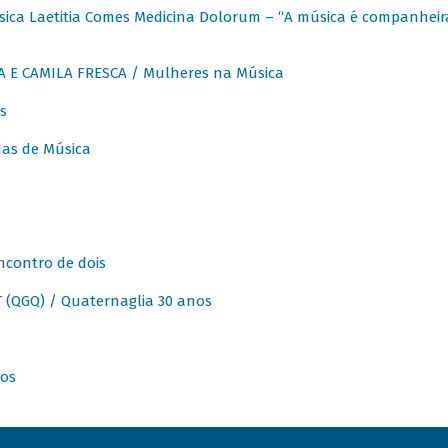
ica Laetitia Comes Medicina Dolorum – “A música é companheir
A E CAMILA FRESCA / Mulheres na Música
s
as de Música
ncontro de dois
(QGQ) / Quaternaglia 30 anos
nos