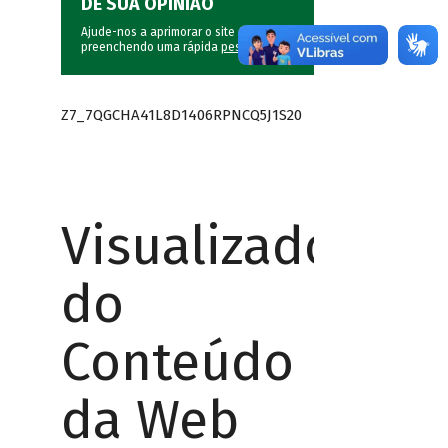
DÊ SUA OPINIÃO
Ajude-nos a aprimorar o site do BNDES
preenchendo uma rápida
pesquisa
.
Z7_7QGCHA41L8D1406RPNCQ5J1S20
Visualizador
do
Conteúdo
da Web