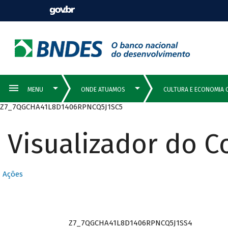
Z7_7QGCHA41L8D1406RPNCQ5J1SC5
Visualizador do 
Ações
Z7_7QGCHA41L8D1406RPNCQ5J1SS4