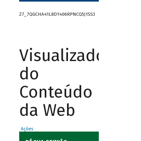
Z7_7QGCHA41L8D1406RPNCQ5J1SS3
Visualizador
do
Conteúdo
da Web
Ações