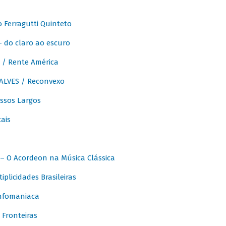
Ferragutti Quinteto
- do claro ao escuro
/ Rente América
LVES / Reconvexo
sos Largos
ais
 O Acordeon na Música Clássica
licidades Brasileiras
nfomaniaca
Fronteiras