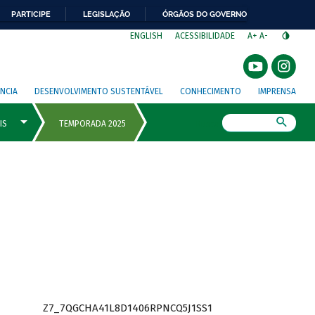
PARTICIPE
LEGISLAÇÃO
ÓRGÃOS DO GOVERNO
⁣
ENGLISH
ACESSIBILIDADE
A+
A-
NCIA
DESENVOLVIMENTO SUSTENTÁVEL
CONHECIMENTO
IMPRENSA
Busca
Z7_7QGCHA41L8D1406RPNCQ5J1SS1