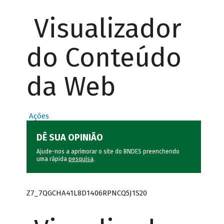
Visualizador
do Conteúdo
da Web
Ações
DÊ SUA OPINIÃO
Ajude-nos a aprimorar o site do BNDES preenchendo
uma rápida
pesquisa
.
Z7_7QGCHA41L8D1406RPNCQ5J1S20