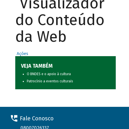
Visualizador
do Conteúdo
da Web
Ações
VEJA TAMBÉM
O BNDES e o apoio à cultura
Patrocínio a eventos culturais
Fale Conosco
08007026337