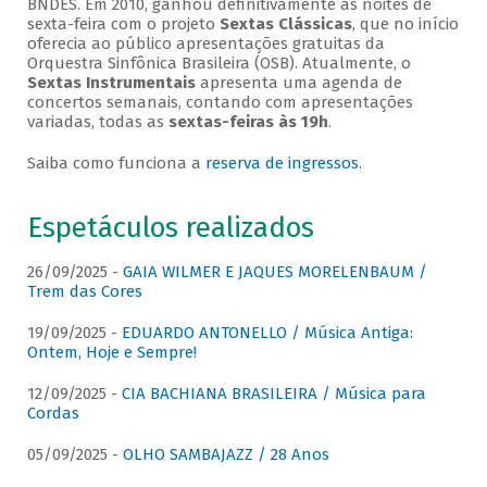
BNDES. Em 2010, ganhou definitivamente as noites de
sexta-feira com o projeto
Sextas Clássicas
, que no início
oferecia ao público apresentações gratuitas da
Orquestra Sinfônica Brasileira (OSB). Atualmente, o
Sextas Instrumentais
apresenta uma agenda de
concertos semanais, contando com apresentações
variadas, todas as
sextas-feiras às 19h
.
Saiba como funciona a
reserva de ingressos
.
Espetáculos realizados
26/09/2025 -
GAIA WILMER E JAQUES MORELENBAUM /
Trem das Cores
19/09/2025 -
EDUARDO ANTONELLO / Música Antiga:
Ontem, Hoje e Sempre!
12/09/2025 -
CIA BACHIANA BRASILEIRA / Música para
Cordas
05/09/2025 -
OLHO SAMBAJAZZ / 28 Anos