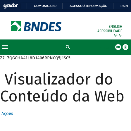
COMUNICA BR
ACESSO À INFORMAÇÃO
PARTI
ENGLISH
ACESSIBILIDADE
A+
A-
Busca
Z7_7QGCHA41L8D1406RPNCQ5J1SC5
Visualizador do
Conteúdo da Web
Ações