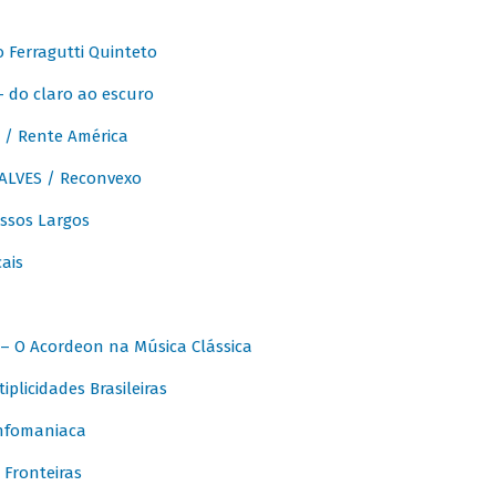
Ferragutti Quinteto
- do claro ao escuro
/ Rente América
LVES / Reconvexo
sos Largos
ais
 O Acordeon na Música Clássica
licidades Brasileiras
nfomaniaca
Fronteiras