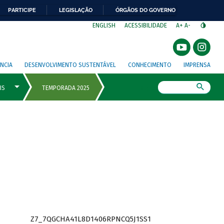
PARTICIPE
LEGISLAÇÃO
ÓRGÃOS DO GOVERNO
⁣
ENGLISH
ACESSIBILIDADE
A+
A-
NCIA
DESENVOLVIMENTO SUSTENTÁVEL
CONHECIMENTO
IMPRENSA
Busca
Z7_7QGCHA41L8D1406RPNCQ5J1SS1