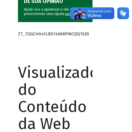
DÊ SUA OPINIÃO
Ajude-nos a aprimorar o site do BNDES
preenchendo uma rápida
pesquisa
.
Z7_7QGCHA41L8D1406RPNCQ5J1S20
Visualizador
do
Conteúdo
da Web