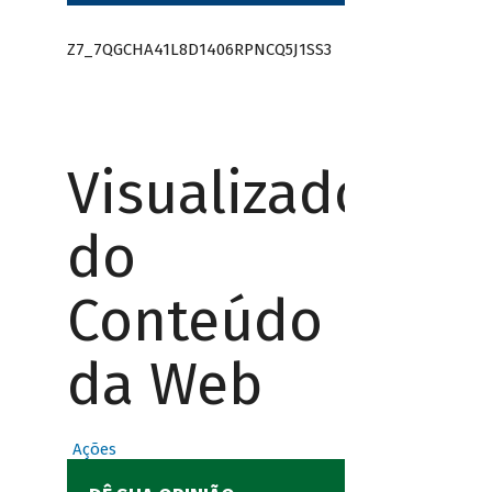
Z7_7QGCHA41L8D1406RPNCQ5J1SS3
Visualizador
do
Conteúdo
da Web
Ações