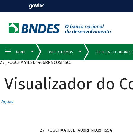
Z7_7QGCHA41L8D1406RPNCQ5J1SC5
Visualizador do 
Ações
Z7_7QGCHA41L8D1406RPNCQ5J1SS4