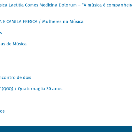
ica Laetitia Comes Medicina Dolorum – “A música é companheir
A E CAMILA FRESCA / Mulheres na Música
s
as de Música
ncontro de dois
(QGQ) / Quaternaglia 30 anos
nos