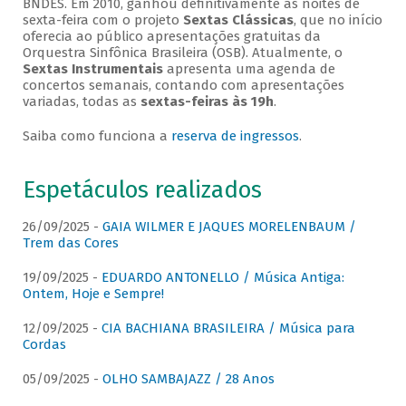
BNDES. Em 2010, ganhou definitivamente as noites de
sexta-feira com o projeto
Sextas Clássicas
, que no início
oferecia ao público apresentações gratuitas da
Orquestra Sinfônica Brasileira (OSB). Atualmente, o
Sextas Instrumentais
apresenta uma agenda de
concertos semanais, contando com apresentações
variadas, todas as
sextas-feiras às 19h
.
Saiba como funciona a
reserva de ingressos
.
Espetáculos realizados
26/09/2025 -
GAIA WILMER E JAQUES MORELENBAUM /
Trem das Cores
19/09/2025 -
EDUARDO ANTONELLO / Música Antiga:
Ontem, Hoje e Sempre!
12/09/2025 -
CIA BACHIANA BRASILEIRA / Música para
Cordas
05/09/2025 -
OLHO SAMBAJAZZ / 28 Anos