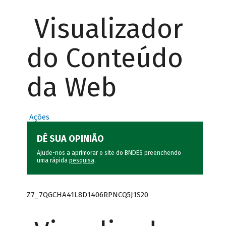
Visualizador
do Conteúdo
da Web
Ações
DÊ SUA OPINIÃO
Ajude-nos a aprimorar o site do BNDES preenchendo
uma rápida
pesquisa
.
Z7_7QGCHA41L8D1406RPNCQ5J1S20