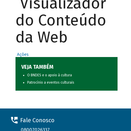
Visualizador
do Conteúdo
da Web
Ações
VEJA TAMBÉM
O BNDES e o apoio à cultura
Patrocínio a eventos culturais
Fale Conosco
08007026337