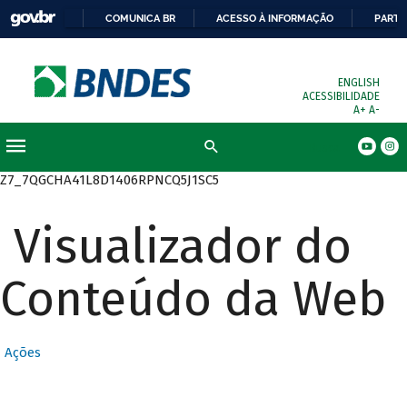
COMUNICA BR
ACESSO À INFORMAÇÃO
PARTI
ENGLISH
ACESSIBILIDADE
A+
A-
Busca
Z7_7QGCHA41L8D1406RPNCQ5J1SC5
Visualizador do
Conteúdo da Web
Ações