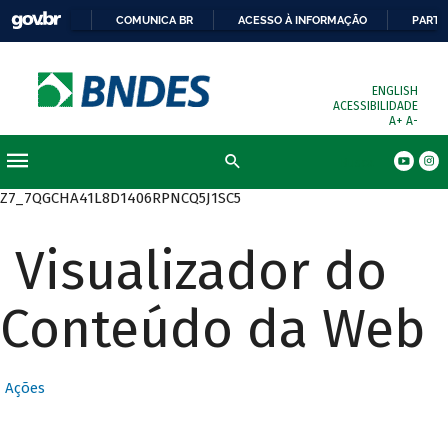
COMUNICA BR
ACESSO À INFORMAÇÃO
PARTI
ENGLISH
ACESSIBILIDADE
A+
A-
Busca
Z7_7QGCHA41L8D1406RPNCQ5J1SC5
Visualizador do
Conteúdo da Web
Ações