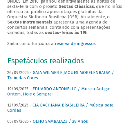
BNDES. Em 2010, ganhou definitivamente as noites de
sexta-feira com o projeto
Sextas Clássicas
, que no início
oferecia ao público apresentações gratuitas da
Orquestra Sinfônica Brasileira (OSB). Atualmente, o
Sextas Instrumentais
apresenta uma agenda de
concertos semanais, contando com apresentações
variadas, todas as
sextas-feiras às 19h
.
Saiba como funciona a
reserva de ingressos
.
Espetáculos realizados
26/09/2025 -
GAIA WILMER E JAQUES MORELENBAUM /
Trem das Cores
19/09/2025 -
EDUARDO ANTONELLO / Música Antiga:
Ontem, Hoje e Sempre!
12/09/2025 -
CIA BACHIANA BRASILEIRA / Música para
Cordas
05/09/2025 -
OLHO SAMBAJAZZ / 28 Anos