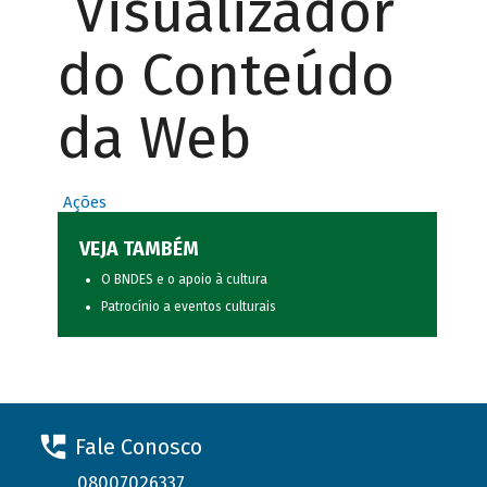
Visualizador
do Conteúdo
da Web
Ações
VEJA TAMBÉM
O BNDES e o apoio à cultura
Patrocínio a eventos culturais
Fale Conosco
08007026337