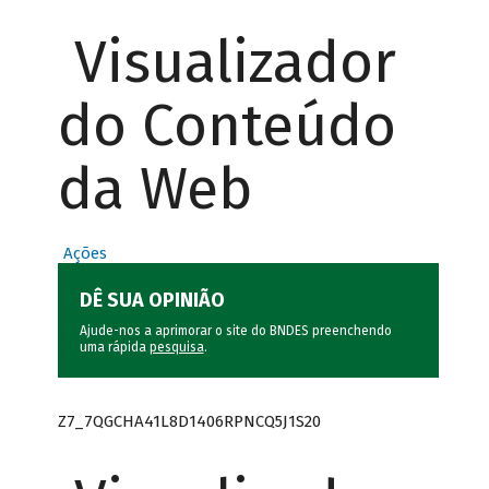
Visualizador
do Conteúdo
da Web
Ações
DÊ SUA OPINIÃO
Ajude-nos a aprimorar o site do BNDES preenchendo
uma rápida
pesquisa
.
Z7_7QGCHA41L8D1406RPNCQ5J1S20