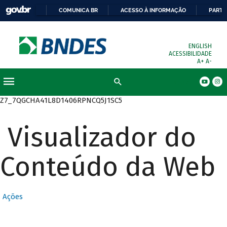
COMUNICA BR
ACESSO À INFORMAÇÃO
PARTI
ENGLISH
ACESSIBILIDADE
A+
A-
Busca
Z7_7QGCHA41L8D1406RPNCQ5J1SC5
Visualizador do
Conteúdo da Web
Ações