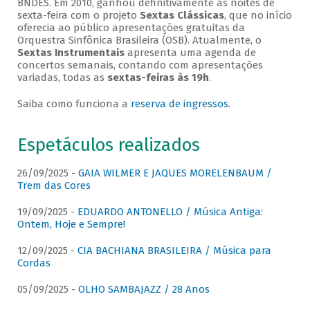
BNDES. Em 2010, ganhou definitivamente as noites de
sexta-feira com o projeto
Sextas Clássicas
, que no início
oferecia ao público apresentações gratuitas da
Orquestra Sinfônica Brasileira (OSB). Atualmente, o
Sextas Instrumentais
apresenta uma agenda de
concertos semanais, contando com apresentações
variadas, todas as
sextas-feiras às 19h
.
Saiba como funciona a
reserva de ingressos
.
Espetáculos realizados
26/09/2025 -
GAIA WILMER E JAQUES MORELENBAUM /
Trem das Cores
19/09/2025 -
EDUARDO ANTONELLO / Música Antiga:
Ontem, Hoje e Sempre!
12/09/2025 -
CIA BACHIANA BRASILEIRA / Música para
Cordas
05/09/2025 -
OLHO SAMBAJAZZ / 28 Anos