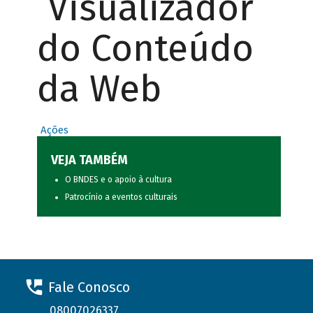
Visualizador
do Conteúdo
da Web
Ações
VEJA TAMBÉM
O BNDES e o apoio à cultura
Patrocínio a eventos culturais
Fale Conosco
08007026337