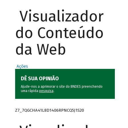
Visualizador
do Conteúdo
da Web
Ações
DÊ SUA OPINIÃO
Ajude-nos a aprimorar o site do BNDES preenchendo
uma rápida
pesquisa
.
Z7_7QGCHA41L8D1406RPNCQ5J1S20