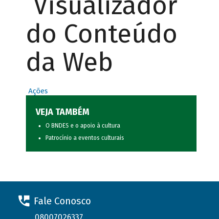
Visualizador
do Conteúdo
da Web
Ações
VEJA TAMBÉM
O BNDES e o apoio à cultura
Patrocínio a eventos culturais
Fale Conosco
08007026337