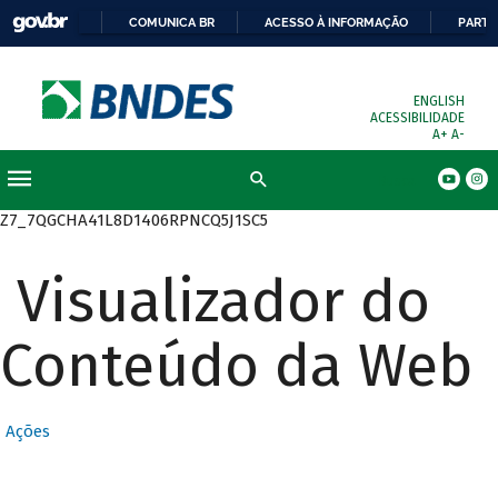
COMUNICA BR
ACESSO À INFORMAÇÃO
PARTI
ENGLISH
ACESSIBILIDADE
A+
A-
Busca
Z7_7QGCHA41L8D1406RPNCQ5J1SC5
Visualizador do
Conteúdo da Web
Ações