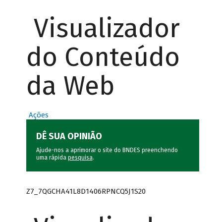
Visualizador
do Conteúdo
da Web
Ações
DÊ SUA OPINIÃO
Ajude-nos a aprimorar o site do BNDES preenchendo
uma rápida
pesquisa
.
Z7_7QGCHA41L8D1406RPNCQ5J1S20