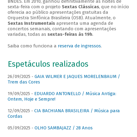
BNDES. Em 2010, ganhou definitivamente as noites de
sexta-feira com o projeto
Sextas Clássicas
, que no início
oferecia ao público apresentações gratuitas da
Orquestra Sinfônica Brasileira (OSB). Atualmente, o
Sextas Instrumentais
apresenta uma agenda de
concertos semanais, contando com apresentações
variadas, todas as
sextas-feiras às 19h
.
Saiba como funciona a
reserva de ingressos
.
Espetáculos realizados
26/09/2025 -
GAIA WILMER E JAQUES MORELENBAUM /
Trem das Cores
19/09/2025 -
EDUARDO ANTONELLO / Música Antiga:
Ontem, Hoje e Sempre!
12/09/2025 -
CIA BACHIANA BRASILEIRA / Música para
Cordas
05/09/2025 -
OLHO SAMBAJAZZ / 28 Anos