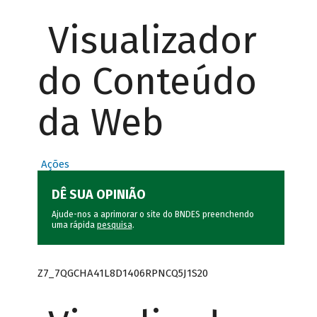
Visualizador
do Conteúdo
da Web
Ações
DÊ SUA OPINIÃO
Ajude-nos a aprimorar o site do BNDES preenchendo
uma rápida
pesquisa
.
Z7_7QGCHA41L8D1406RPNCQ5J1S20