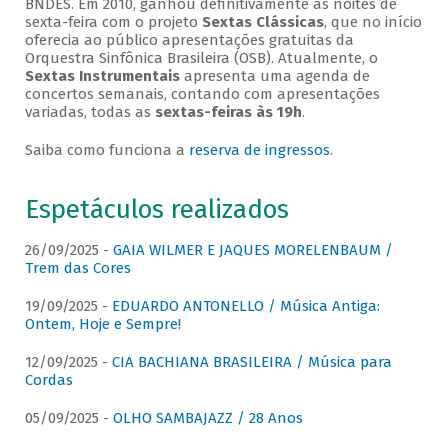
BNDES. Em 2010, ganhou definitivamente as noites de
sexta-feira com o projeto
Sextas Clássicas
, que no início
oferecia ao público apresentações gratuitas da
Orquestra Sinfônica Brasileira (OSB). Atualmente, o
Sextas Instrumentais
apresenta uma agenda de
concertos semanais, contando com apresentações
variadas, todas as
sextas-feiras às 19h
.
Saiba como funciona a
reserva de ingressos
.
Espetáculos realizados
26/09/2025 -
GAIA WILMER E JAQUES MORELENBAUM /
Trem das Cores
19/09/2025 -
EDUARDO ANTONELLO / Música Antiga:
Ontem, Hoje e Sempre!
12/09/2025 -
CIA BACHIANA BRASILEIRA / Música para
Cordas
05/09/2025 -
OLHO SAMBAJAZZ / 28 Anos