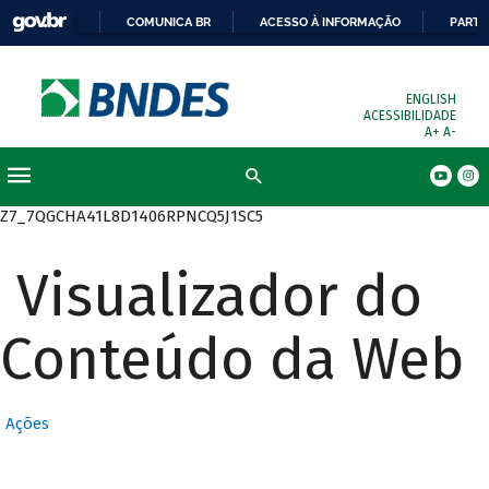
COMUNICA BR
ACESSO À INFORMAÇÃO
PARTI
ENGLISH
ACESSIBILIDADE
A+
A-
Busca
Z7_7QGCHA41L8D1406RPNCQ5J1SC5
Visualizador do
Conteúdo da Web
Ações