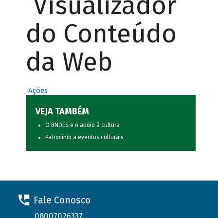
Visualizador
do Conteúdo
da Web
Ações
VEJA TAMBÉM
O BNDES e o apoio à cultura
Patrocínio a eventos culturais
Fale Conosco
08007026337