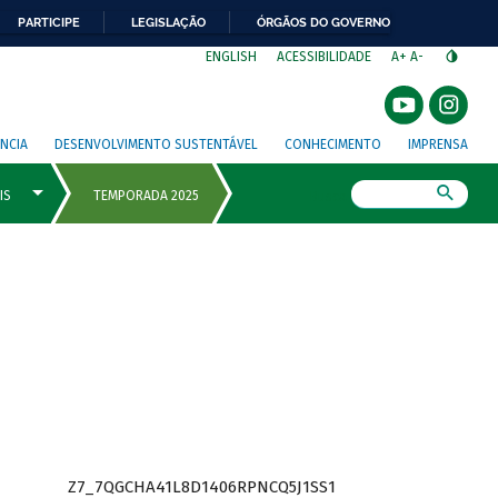
PARTICIPE
LEGISLAÇÃO
ÓRGÃOS DO GOVERNO
⁣
ENGLISH
ACESSIBILIDADE
A+
A-
NCIA
DESENVOLVIMENTO SUSTENTÁVEL
CONHECIMENTO
IMPRENSA
Busca
Z7_7QGCHA41L8D1406RPNCQ5J1SS1