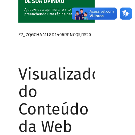
DÊ SUA OPINIÃO
Ajude-nos a aprimorar o site do BNDES
preenchendo uma rápida
pesquisa
.
Z7_7QGCHA41L8D1406RPNCQ5J1S20
Visualizador
do
Conteúdo
da Web