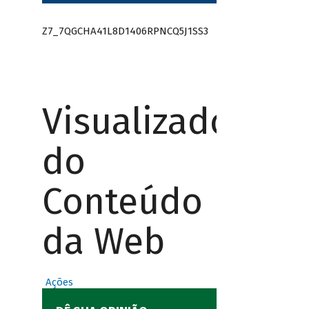
Z7_7QGCHA41L8D1406RPNCQ5J1SS3
Visualizador
do
Conteúdo
da Web
Ações