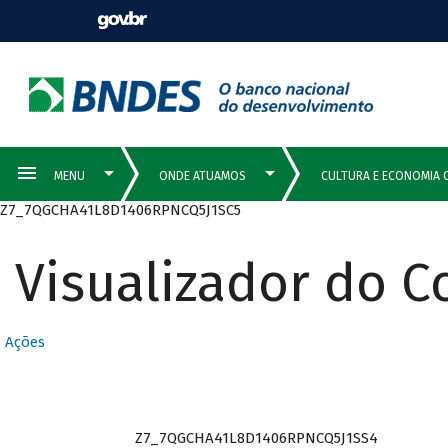
Z7_7QGCHA41L8D1406RPNCQ5J1SC5
Visualizador do 
Ações
Z7_7QGCHA41L8D1406RPNCQ5J1SS4