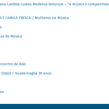
ica Laetitia Comes Medicina Dolorum – “A música é companheir
A E CAMILA FRESCA / Mulheres na Música
s
as de Música
ncontro de dois
(QGQ) / Quaternaglia 30 anos
nos