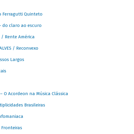
Ferragutti Quinteto
- do claro ao escuro
/ Rente América
LVES / Reconvexo
sos Largos
ais
 O Acordeon na Música Clássica
licidades Brasileiras
nfomaniaca
Fronteiras