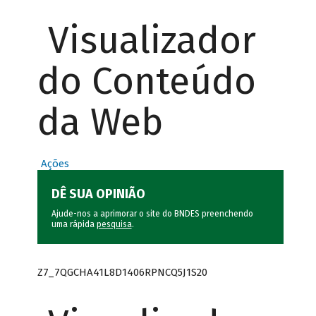
Visualizador
do Conteúdo
da Web
Ações
DÊ SUA OPINIÃO
Ajude-nos a aprimorar o site do BNDES preenchendo
uma rápida
pesquisa
.
Z7_7QGCHA41L8D1406RPNCQ5J1S20