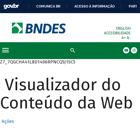
COMUNICA BR
ACESSO À INFORMAÇÃO
PARTI
ENGLISH
ACESSIBILIDADE
A+
A-
Busca
Z7_7QGCHA41L8D1406RPNCQ5J1SC5
Visualizador do
Conteúdo da Web
Ações