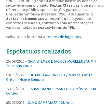
BNDES. Em 2010, ganhou definitivamente as noites de
sexta-feira com o projeto
Sextas Clássicas
, que no início
oferecia ao público apresentações gratuitas da
Orquestra Sinfônica Brasileira (OSB). Atualmente, o
Sextas Instrumentais
apresenta uma agenda de
concertos semanais, contando com apresentações
variadas, todas as
sextas-feiras às 19h
.
Saiba como funciona a
reserva de ingressos
.
Espetáculos realizados
26/09/2025 -
GAIA WILMER E JAQUES MORELENBAUM /
Trem das Cores
19/09/2025 -
EDUARDO ANTONELLO / Música Antiga:
Ontem, Hoje e Sempre!
12/09/2025 -
CIA BACHIANA BRASILEIRA / Música para
Cordas
05/09/2025 -
OLHO SAMBAJAZZ / 28 Anos