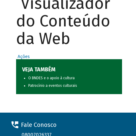
Visualizador
do Conteúdo
da Web
Ações
VEJA TAMBÉM
O BNDES e o apoio à cultura
Patrocínio a eventos culturais
Fale Conosco
08007026337