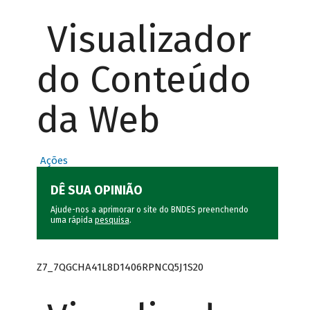
Visualizador
do Conteúdo
da Web
Ações
DÊ SUA OPINIÃO
Ajude-nos a aprimorar o site do BNDES preenchendo
uma rápida
pesquisa
.
Z7_7QGCHA41L8D1406RPNCQ5J1S20