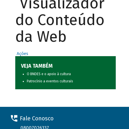
Visualizador
do Conteúdo
da Web
Ações
VEJA TAMBÉM
O BNDES e o apoio à cultura
Patrocínio a eventos culturais
Fale Conosco
08007026337