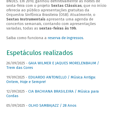
BNDES. Em 2010, ganhou definitivamente as noites de
sexta-feira com o projeto
Sextas Clássicas
, que no início
oferecia ao público apresentações gratuitas da
Orquestra Sinfônica Brasileira (OSB). Atualmente, o
Sextas Instrumentais
apresenta uma agenda de
concertos semanais, contando com apresentações
variadas, todas as
sextas-feiras às 19h
.
Saiba como funciona a
reserva de ingressos
.
Espetáculos realizados
26/09/2025 -
GAIA WILMER E JAQUES MORELENBAUM /
Trem das Cores
19/09/2025 -
EDUARDO ANTONELLO / Música Antiga:
Ontem, Hoje e Sempre!
12/09/2025 -
CIA BACHIANA BRASILEIRA / Música para
Cordas
05/09/2025 -
OLHO SAMBAJAZZ / 28 Anos