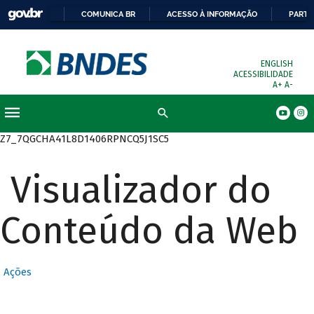
COMUNICA BR
ACESSO À INFORMAÇÃO
PARTI
ENGLISH
ACESSIBILIDADE
A+
A-
Busca
Z7_7QGCHA41L8D1406RPNCQ5J1SC5
Visualizador do
Conteúdo da Web
Ações