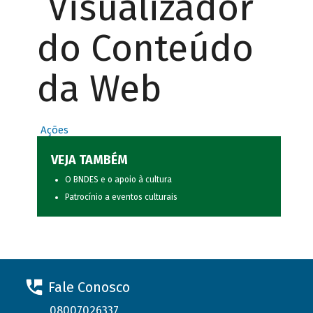
Visualizador
do Conteúdo
da Web
Ações
VEJA TAMBÉM
O BNDES e o apoio à cultura
Patrocínio a eventos culturais
Fale Conosco
08007026337