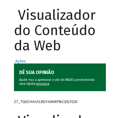
Visualizador
do Conteúdo
da Web
Ações
DÊ SUA OPINIÃO
Ajude-nos a aprimorar o site do BNDES preenchendo
uma rápida
pesquisa
.
Z7_7QGCHA41L8D1406RPNCQ5J1S20