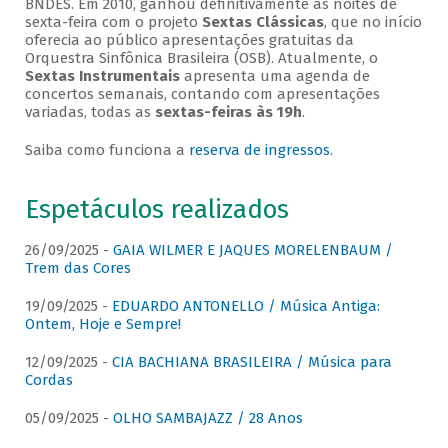
BNDES. Em 2010, ganhou definitivamente as noites de
sexta-feira com o projeto
Sextas Clássicas
, que no início
oferecia ao público apresentações gratuitas da
Orquestra Sinfônica Brasileira (OSB). Atualmente, o
Sextas Instrumentais
apresenta uma agenda de
concertos semanais, contando com apresentações
variadas, todas as
sextas-feiras às 19h
.
Saiba como funciona a
reserva de ingressos
.
Espetáculos realizados
26/09/2025 -
GAIA WILMER E JAQUES MORELENBAUM /
Trem das Cores
19/09/2025 -
EDUARDO ANTONELLO / Música Antiga:
Ontem, Hoje e Sempre!
12/09/2025 -
CIA BACHIANA BRASILEIRA / Música para
Cordas
05/09/2025 -
OLHO SAMBAJAZZ / 28 Anos