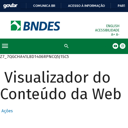
COMUNICA BR
ACESSO À INFORMAÇÃO
PARTI
ENGLISH
ACESSIBILIDADE
A+
A-
Busca
Z7_7QGCHA41L8D1406RPNCQ5J1SC5
Visualizador do
Conteúdo da Web
Ações