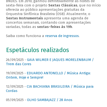
BNDES. Em 2010, ganhou definitivamente as noites de
sexta-feira com o projeto
Sextas Clássicas
, que no início
oferecia ao público apresentações gratuitas da
Orquestra Sinfônica Brasileira (OSB). Atualmente, o
Sextas Instrumentais
apresenta uma agenda de
concertos semanais, contando com apresentações
variadas, todas as
sextas-feiras às 19h
.
Saiba como funciona a
reserva de ingressos
.
Espetáculos realizados
26/09/2025 -
GAIA WILMER E JAQUES MORELENBAUM /
Trem das Cores
19/09/2025 -
EDUARDO ANTONELLO / Música Antiga:
Ontem, Hoje e Sempre!
12/09/2025 -
CIA BACHIANA BRASILEIRA / Música para
Cordas
05/09/2025 -
OLHO SAMBAJAZZ / 28 Anos