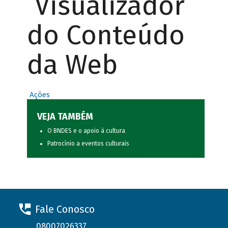
Visualizador
do Conteúdo
da Web
Ações
VEJA TAMBÉM
O BNDES e o apoio à cultura
Patrocínio a eventos culturais
Fale Conosco
08007026337