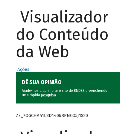
Visualizador
do Conteúdo
da Web
Ações
DÊ SUA OPINIÃO
Ajude-nos a aprimorar o site do BNDES preenchendo
uma rápida
pesquisa
.
Z7_7QGCHA41L8D1406RPNCQ5J1S20