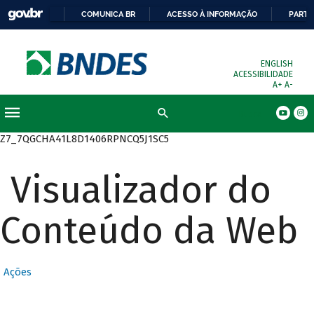
COMUNICA BR
ACESSO À INFORMAÇÃO
PARTI
ENGLISH
ACESSIBILIDADE
A+
A-
Busca
Z7_7QGCHA41L8D1406RPNCQ5J1SC5
Visualizador do
Conteúdo da Web
Ações