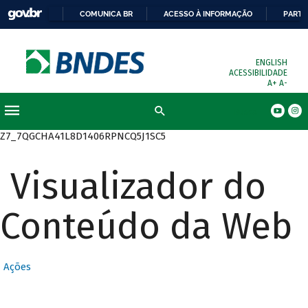
COMUNICA BR
ACESSO À INFORMAÇÃO
PARTI
ENGLISH
ACESSIBILIDADE
A+
A-
Busca
Z7_7QGCHA41L8D1406RPNCQ5J1SC5
Visualizador do
Conteúdo da Web
Ações