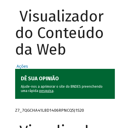
Visualizador
do Conteúdo
da Web
Ações
DÊ SUA OPINIÃO
Ajude-nos a aprimorar o site do BNDES preenchendo
uma rápida
pesquisa
.
Z7_7QGCHA41L8D1406RPNCQ5J1S20