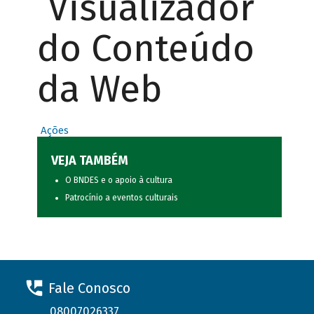
Visualizador
do Conteúdo
da Web
Ações
VEJA TAMBÉM
O BNDES e o apoio à cultura
Patrocínio a eventos culturais
Fale Conosco
08007026337