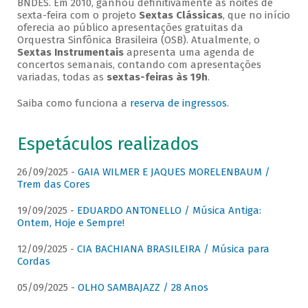
BNDES. Em 2010, ganhou definitivamente as noites de
sexta-feira com o projeto
Sextas Clássicas
, que no início
oferecia ao público apresentações gratuitas da
Orquestra Sinfônica Brasileira (OSB). Atualmente, o
Sextas Instrumentais
apresenta uma agenda de
concertos semanais, contando com apresentações
variadas, todas as
sextas-feiras às 19h
.
Saiba como funciona a
reserva de ingressos
.
Espetáculos realizados
26/09/2025 -
GAIA WILMER E JAQUES MORELENBAUM /
Trem das Cores
19/09/2025 -
EDUARDO ANTONELLO / Música Antiga:
Ontem, Hoje e Sempre!
12/09/2025 -
CIA BACHIANA BRASILEIRA / Música para
Cordas
05/09/2025 -
OLHO SAMBAJAZZ / 28 Anos