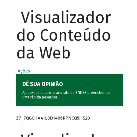
Visualizador
do Conteúdo
da Web
Ações
DÊ SUA OPINIÃO
Ajude-nos a aprimorar o site do BNDES preenchendo
uma rápida
pesquisa
.
Z7_7QGCHA41L8D1406RPNCQ5J1S20