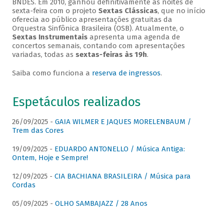
BNDES. Em 2010, ganhou definitivamente as noites de
sexta-feira com o projeto
Sextas Clássicas
, que no início
oferecia ao público apresentações gratuitas da
Orquestra Sinfônica Brasileira (OSB). Atualmente, o
Sextas Instrumentais
apresenta uma agenda de
concertos semanais, contando com apresentações
variadas, todas as
sextas-feiras às 19h
.
Saiba como funciona a
reserva de ingressos
.
Espetáculos realizados
26/09/2025 -
GAIA WILMER E JAQUES MORELENBAUM /
Trem das Cores
19/09/2025 -
EDUARDO ANTONELLO / Música Antiga:
Ontem, Hoje e Sempre!
12/09/2025 -
CIA BACHIANA BRASILEIRA / Música para
Cordas
05/09/2025 -
OLHO SAMBAJAZZ / 28 Anos