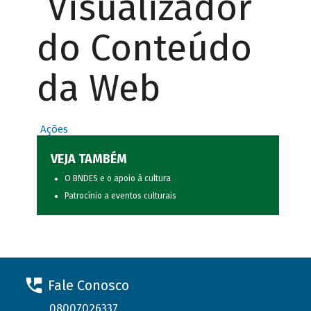
Visualizador
do Conteúdo
da Web
Ações
VEJA TAMBÉM
O BNDES e o apoio à cultura
Patrocínio a eventos culturais
Fale Conosco
08007026337