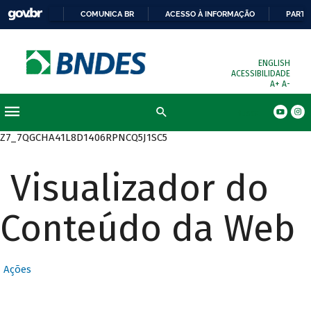
COMUNICA BR
ACESSO À INFORMAÇÃO
PARTI
ENGLISH
ACESSIBILIDADE
A+
A-
Busca
Z7_7QGCHA41L8D1406RPNCQ5J1SC5
Visualizador do
Conteúdo da Web
Ações