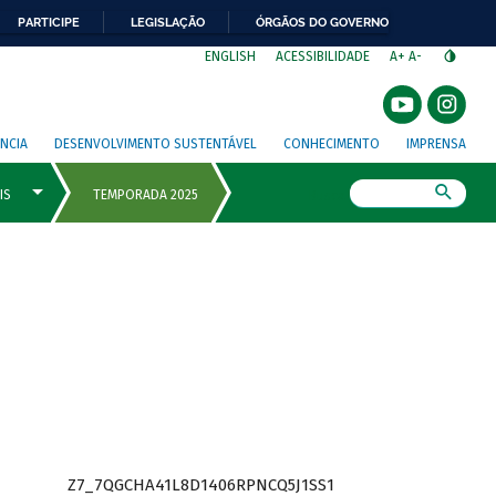
PARTICIPE
LEGISLAÇÃO
ÓRGÃOS DO GOVERNO
⁣
ENGLISH
ACESSIBILIDADE
A+
A-
NCIA
DESENVOLVIMENTO SUSTENTÁVEL
CONHECIMENTO
IMPRENSA
Busca
Z7_7QGCHA41L8D1406RPNCQ5J1SS1