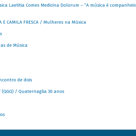
ica Laetitia Comes Medicina Dolorum – “A música é companheir
A E CAMILA FRESCA / Mulheres na Música
s
as de Música
ncontro de dois
(QGQ) / Quaternaglia 30 anos
nos