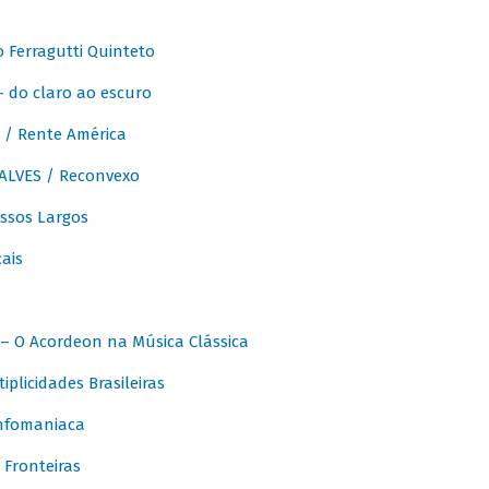
Ferragutti Quinteto
- do claro ao escuro
/ Rente América
LVES / Reconvexo
sos Largos
ais
 O Acordeon na Música Clássica
licidades Brasileiras
nfomaniaca
Fronteiras