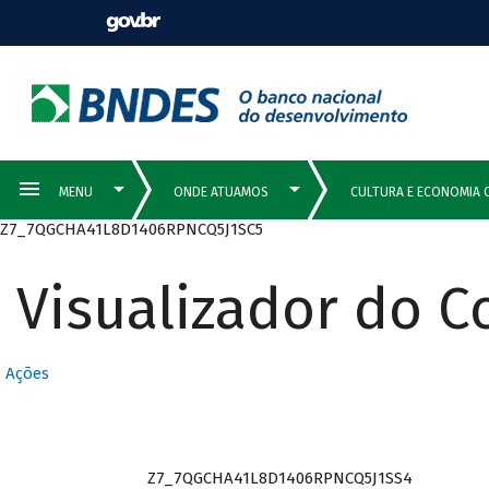
Z7_7QGCHA41L8D1406RPNCQ5J1SC5
Visualizador do 
Ações
Z7_7QGCHA41L8D1406RPNCQ5J1SS4