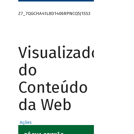
Z7_7QGCHA41L8D1406RPNCQ5J1SS3
Visualizador
do
Conteúdo
da Web
Ações