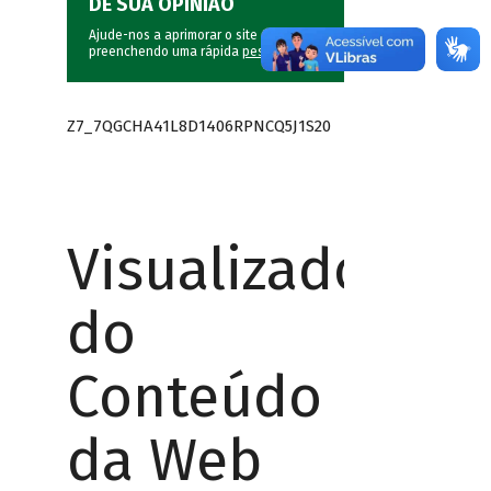
DÊ SUA OPINIÃO
Ajude-nos a aprimorar o site do BNDES
preenchendo uma rápida
pesquisa
.
Z7_7QGCHA41L8D1406RPNCQ5J1S20
Visualizador
do
Conteúdo
da Web