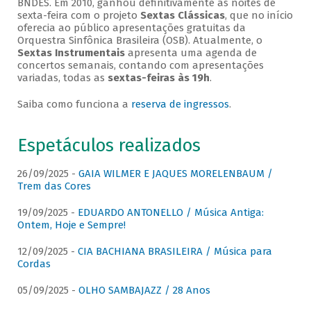
BNDES. Em 2010, ganhou definitivamente as noites de
sexta-feira com o projeto
Sextas Clássicas
, que no início
oferecia ao público apresentações gratuitas da
Orquestra Sinfônica Brasileira (OSB). Atualmente, o
Sextas Instrumentais
apresenta uma agenda de
concertos semanais, contando com apresentações
variadas, todas as
sextas-feiras às 19h
.
Saiba como funciona a
reserva de ingressos
.
Espetáculos realizados
26/09/2025 -
GAIA WILMER E JAQUES MORELENBAUM /
Trem das Cores
19/09/2025 -
EDUARDO ANTONELLO / Música Antiga:
Ontem, Hoje e Sempre!
12/09/2025 -
CIA BACHIANA BRASILEIRA / Música para
Cordas
05/09/2025 -
OLHO SAMBAJAZZ / 28 Anos