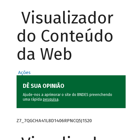
Visualizador
do Conteúdo
da Web
Ações
DÊ SUA OPINIÃO
Ajude-nos a aprimorar o site do BNDES preenchendo
uma rápida
pesquisa
.
Z7_7QGCHA41L8D1406RPNCQ5J1S20