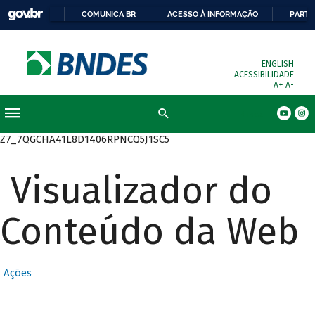
COMUNICA BR
ACESSO À INFORMAÇÃO
PARTI
ENGLISH
ACESSIBILIDADE
A+
A-
Busca
Z7_7QGCHA41L8D1406RPNCQ5J1SC5
Visualizador do
Conteúdo da Web
Ações