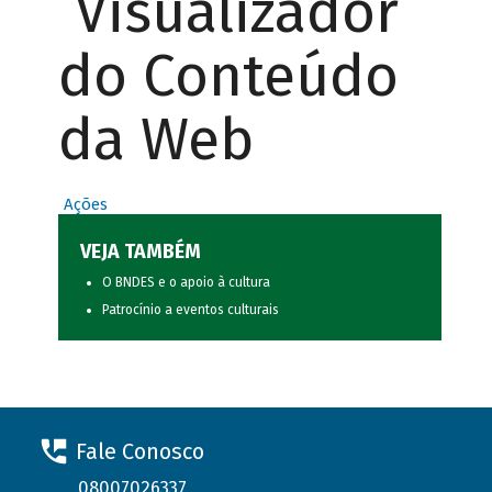
Visualizador
do Conteúdo
da Web
Ações
VEJA TAMBÉM
O BNDES e o apoio à cultura
Patrocínio a eventos culturais
Fale Conosco
08007026337