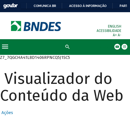
COMUNICA BR
ACESSO À INFORMAÇÃO
PARTI
ENGLISH
ACESSIBILIDADE
A+
A-
Busca
Z7_7QGCHA41L8D1406RPNCQ5J1SC5
Visualizador do
Conteúdo da Web
Ações