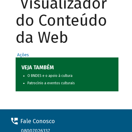
Visualizador
do Conteúdo
da Web
Ações
VEJA TAMBÉM
O BNDES e o apoio à cultura
Patrocínio a eventos culturais
Fale Conosco
08007026337