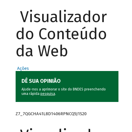
Visualizador
do Conteúdo
da Web
Ações
DÊ SUA OPINIÃO
Ajude-nos a aprimorar o site do BNDES preenchendo
uma rápida
pesquisa
.
Z7_7QGCHA41L8D1406RPNCQ5J1S20