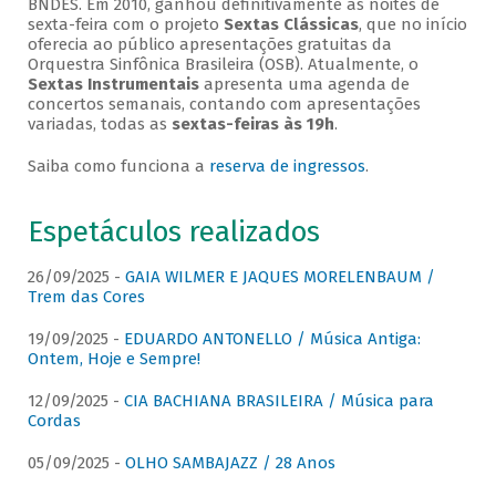
BNDES. Em 2010, ganhou definitivamente as noites de
sexta-feira com o projeto
Sextas Clássicas
, que no início
oferecia ao público apresentações gratuitas da
Orquestra Sinfônica Brasileira (OSB). Atualmente, o
Sextas Instrumentais
apresenta uma agenda de
concertos semanais, contando com apresentações
variadas, todas as
sextas-feiras às 19h
.
Saiba como funciona a
reserva de ingressos
.
Espetáculos realizados
26/09/2025 -
GAIA WILMER E JAQUES MORELENBAUM /
Trem das Cores
19/09/2025 -
EDUARDO ANTONELLO / Música Antiga:
Ontem, Hoje e Sempre!
12/09/2025 -
CIA BACHIANA BRASILEIRA / Música para
Cordas
05/09/2025 -
OLHO SAMBAJAZZ / 28 Anos