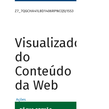
Z7_7QGCHA41L8D1406RPNCQ5J1SS3
Visualizador
do
Conteúdo
da Web
Ações