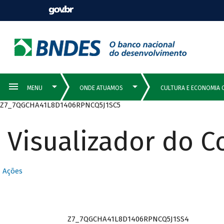
Z7_7QGCHA41L8D1406RPNCQ5J1SC5
Visualizador do 
Ações
Z7_7QGCHA41L8D1406RPNCQ5J1SS4