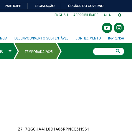
PARTICIPE
LEGISLAÇÃO
ÓRGÃOS DO GOVERNO
⁣
ENGLISH
ACESSIBILIDADE
A+
A-
NCIA
DESENVOLVIMENTO SUSTENTÁVEL
CONHECIMENTO
IMPRENSA
Busca
Z7_7QGCHA41L8D1406RPNCQ5J1SS1