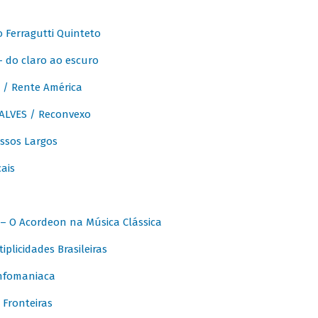
Ferragutti Quinteto
- do claro ao escuro
/ Rente América
LVES / Reconvexo
sos Largos
ais
 O Acordeon na Música Clássica
licidades Brasileiras
nfomaniaca
Fronteiras