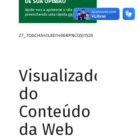
DÊ SUA OPINIÃO
Ajude-nos a aprimorar o site do BNDES
preenchendo uma rápida
pesquisa
.
Z7_7QGCHA41L8D1406RPNCQ5J1S20
Visualizador
do
Conteúdo
da Web