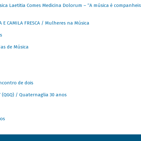
ica Laetitia Comes Medicina Dolorum – “A música é companheir
A E CAMILA FRESCA / Mulheres na Música
s
as de Música
ncontro de dois
(QGQ) / Quaternaglia 30 anos
nos