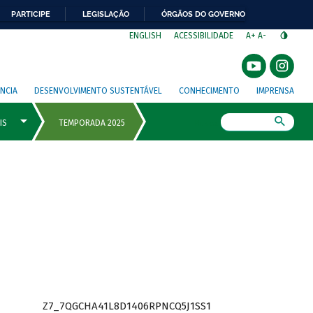
PARTICIPE
LEGISLAÇÃO
ÓRGÃOS DO GOVERNO
⁣
ENGLISH
ACESSIBILIDADE
A+
A-
NCIA
DESENVOLVIMENTO SUSTENTÁVEL
CONHECIMENTO
IMPRENSA
Busca
Z7_7QGCHA41L8D1406RPNCQ5J1SS1