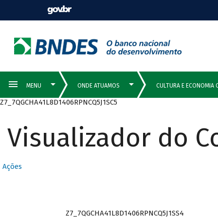
Z7_7QGCHA41L8D1406RPNCQ5J1SC5
Visualizador do 
Ações
Z7_7QGCHA41L8D1406RPNCQ5J1SS4