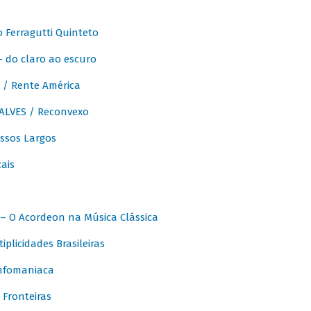
Ferragutti Quinteto
- do claro ao escuro
/ Rente América
LVES / Reconvexo
sos Largos
ais
 O Acordeon na Música Clássica
licidades Brasileiras
nfomaniaca
Fronteiras