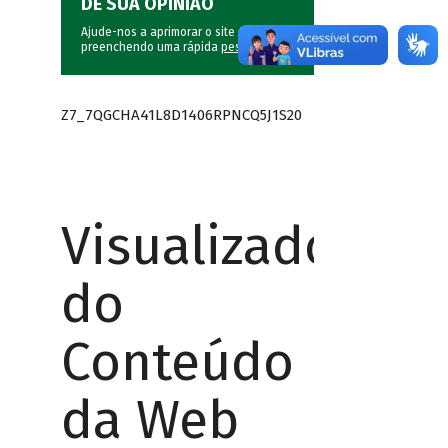
DÊ SUA OPINIÃO
Ajude-nos a aprimorar o site do BNDES
preenchendo uma rápida
pesquisa
.
Z7_7QGCHA41L8D1406RPNCQ5J1S20
Visualizador
do
Conteúdo
da Web