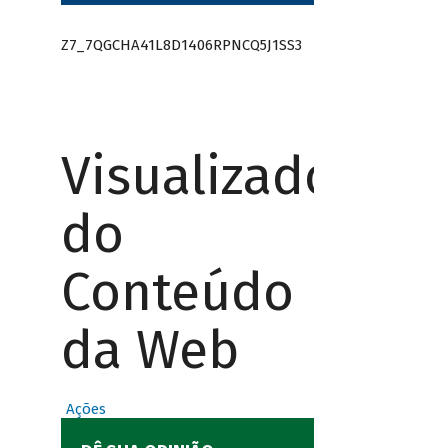
Z7_7QGCHA41L8D1406RPNCQ5J1SS3
Visualizador
do
Conteúdo
da Web
Ações