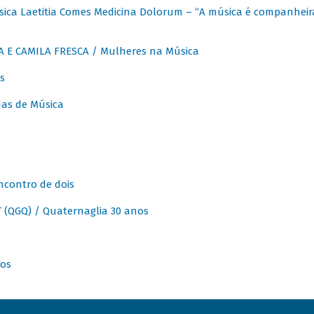
ica Laetitia Comes Medicina Dolorum – “A música é companheir
A E CAMILA FRESCA / Mulheres na Música
s
as de Música
ncontro de dois
(QGQ) / Quaternaglia 30 anos
nos