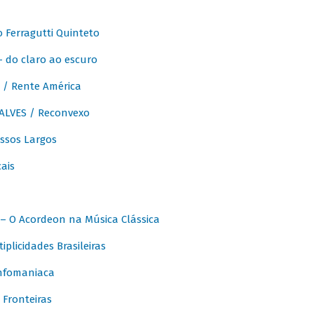
Ferragutti Quinteto
- do claro ao escuro
/ Rente América
LVES / Reconvexo
sos Largos
ais
 O Acordeon na Música Clássica
licidades Brasileiras
nfomaniaca
Fronteiras