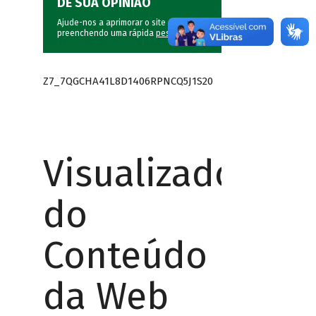
DÊ SUA OPINIÃO
Ajude-nos a aprimorar o site do BNDES
preenchendo uma rápida
pesquisa
.
Z7_7QGCHA41L8D1406RPNCQ5J1S20
Visualizador
do
Conteúdo
da Web