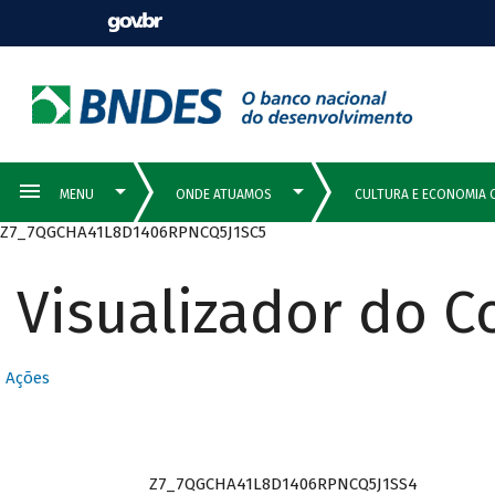
Z7_7QGCHA41L8D1406RPNCQ5J1SC5
Visualizador do 
Ações
Z7_7QGCHA41L8D1406RPNCQ5J1SS4