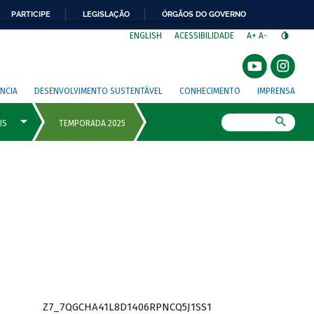
PARTICIPE
LEGISLAÇÃO
ÓRGÃOS DO GOVERNO
⁣
ENGLISH
ACESSIBILIDADE
A+
A-
NCIA
DESENVOLVIMENTO SUSTENTÁVEL
CONHECIMENTO
IMPRENSA
Busca
Z7_7QGCHA41L8D1406RPNCQ5J1SS1