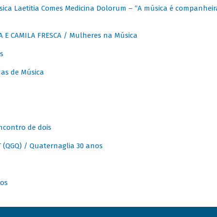
ica Laetitia Comes Medicina Dolorum – “A música é companheir
A E CAMILA FRESCA / Mulheres na Música
s
as de Música
ncontro de dois
(QGQ) / Quaternaglia 30 anos
nos