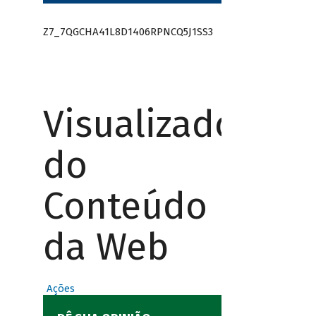
Z7_7QGCHA41L8D1406RPNCQ5J1SS3
Visualizador
do
Conteúdo
da Web
Ações