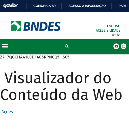
COMUNICA BR
ACESSO À INFORMAÇÃO
PARTI
ENGLISH
ACESSIBILIDADE
A+
A-
Busca
Z7_7QGCHA41L8D1406RPNCQ5J1SC5
Visualizador do
Conteúdo da Web
Ações