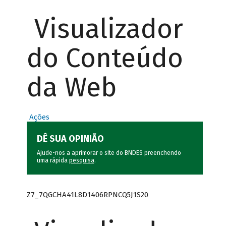
Visualizador
do Conteúdo
da Web
Ações
DÊ SUA OPINIÃO
Ajude-nos a aprimorar o site do BNDES preenchendo
uma rápida
pesquisa
.
Z7_7QGCHA41L8D1406RPNCQ5J1S20