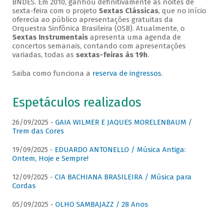
BNDES. Em 2010, ganhou definitivamente as noites de
sexta-feira com o projeto
Sextas Clássicas
, que no início
oferecia ao público apresentações gratuitas da
Orquestra Sinfônica Brasileira (OSB). Atualmente, o
Sextas Instrumentais
apresenta uma agenda de
concertos semanais, contando com apresentações
variadas, todas as
sextas-feiras às 19h
.
Saiba como funciona a
reserva de ingressos
.
Espetáculos realizados
26/09/2025 -
GAIA WILMER E JAQUES MORELENBAUM /
Trem das Cores
19/09/2025 -
EDUARDO ANTONELLO / Música Antiga:
Ontem, Hoje e Sempre!
12/09/2025 -
CIA BACHIANA BRASILEIRA / Música para
Cordas
05/09/2025 -
OLHO SAMBAJAZZ / 28 Anos