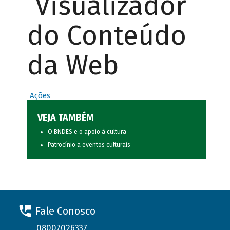
Visualizador
do Conteúdo
da Web
Ações
VEJA TAMBÉM
O BNDES e o apoio à cultura
Patrocínio a eventos culturais
Fale Conosco
08007026337